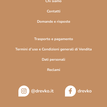
i
Chi siamo
n
Contatti
a
Domande e risposte
Trasporto e pagamento
Termini d’uso e Condizioni generali di Vendita
Dati personali
Reclami
@drevko.it
drevko