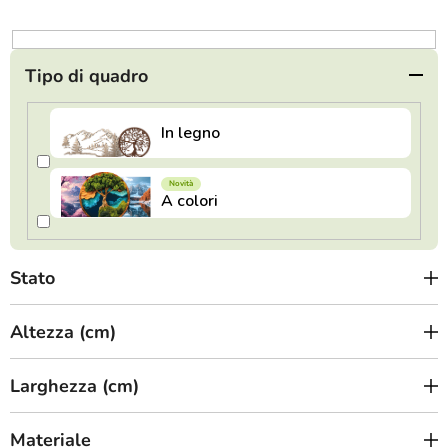
o
d
e
Tipo di quadro
i
p
r
o
d
o
t
Stato
t
i
Altezza (cm)
Larghezza (cm)
Materiale