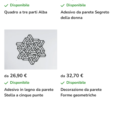
e
Disponibile
Disponibile
i
Quadro a tre parti Alba
Adesivo da parete Segreto
p
della donna
r
o
d
o
t
t
i
26,90 €
32,70 €
da
da
Disponibile
Disponibile
Adesivo in legno da parete
Decorazione da parete
Stella a cinque punte
Forme geometriche