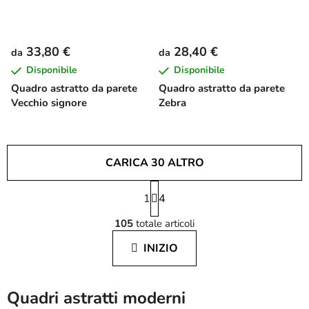
33,80 €
28,40 €
da
da
Disponibile
Disponibile
Quadro astratto da parete
Quadro astratto da parete
Vecchio signore
Zebra
CARICA 30 ALTRO
P
1
a
4
C
g
105
totale articoli
i
o
n
n
INIZIO
a
t
z
r
i
o
o
Quadri astratti moderni
l
n