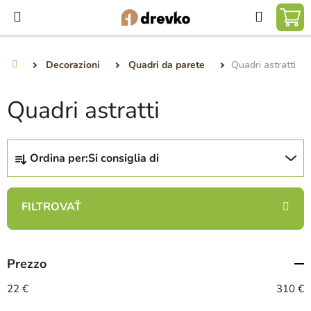
Vai
Ricerca
al
CA
contenuto
DE
Decorazioni
Quadri da parete
Quadri astratti
Casa
SP
Quadri astratti
O
Ordina per:
Si consiglia di
r
d
i
n
a
m
Prezzo
e
n
22
€
310
€
t