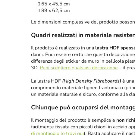
65 x 45,5 cm
89 x 62,5 cm
Le dimensioni complessive del prodotto posson
Quadri realizzati in materiale resiste
Il prodotto è realizzato in una
lastra HDF spes
danni. Puoi essere certo che questa decorazione 
differenza degli sticker da muro in pellicola plas
3D.
Puoi scegliere qualsiasi decorazione
– il pre
La lastra HDF
(High Density Fibreboards)
è una 
comprimendo materiale ligneo frantumato (princ
un materiale naturale e sicuro, conforme alla cl
Chiunque può occuparsi del montagg
Il montaggio del prodotto è semplice e
non rich
facilmente fissata con piccoli chiodi in acciaio 
di montaggio lo trovi qui
). Basta applicare il nas