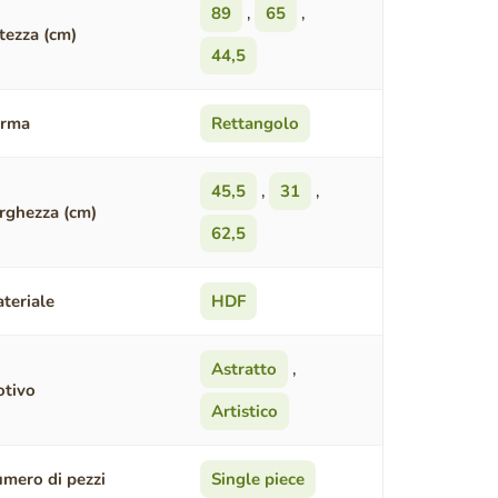
89
,
65
,
tezza (cm)
44,5
orma
Rettangolo
45,5
,
31
,
rghezza (cm)
62,5
teriale
HDF
Astratto
,
tivo
Artistico
mero di pezzi
Single piece