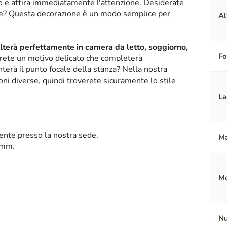
ico e attira immediatamente l'attenzione. Desiderate
nte? Questa decorazione è un modo semplice per
Al
alterà perfettamente in camera da letto, soggiorno,
F
erete un motivo delicato che completerà
terà il punto focale della stanza? Nella nostra
oni diverse, quindi troverete sicuramente lo stile
La
mente presso la nostra sede.
Ma
 mm.
Mo
Nu