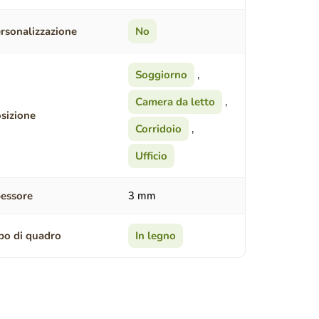
rsonalizzazione
No
Soggiorno
,
Camera da letto
,
sizione
Corridoio
,
Ufficio
essore
3 mm
po di quadro
In legno