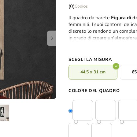
La
(0)
valutazione
Il quadro da parete
Figura di 
media
femminili. I suoi contorni delica
del
discreto lo rendono un complem
prodotto
in grado di creare un'atmosfera
è
raffinatezza artistica.
0,0
su
5
SCEGLI LA MISURA
stelle.
44,5 x 31 cm
65
COLORE DEL QUADRO