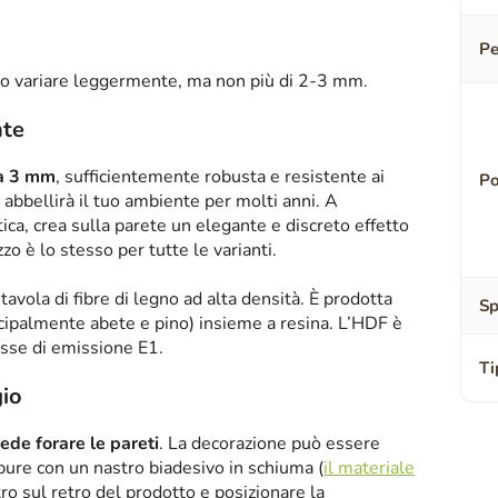
Pe
o variare leggermente, ma non più di 2-3 mm.
nte
sa 3 mm
, sufficientemente robusta e resistente ai
Po
abbellirà il tuo ambiente per molti anni. A
tica, crea sulla parete un elegante e discreto effetto
zzo è lo stesso per tutte le varianti.
tavola di fibre di legno ad alta densità. È prodotta
Sp
ipalmente abete e pino) insieme a resina. L’HDF è
asse di emissione E1.
Ti
io
iede forare le pareti
. La decorazione può essere
oppure con un nastro biadesivo in schiuma (
il materiale
tro sul retro del prodotto e posizionare la