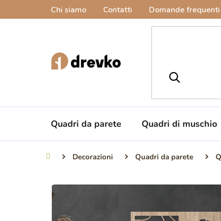
Vai
Chi siamo
Contatti
Domande frequenti
al
contenuto
Quadri da parete
Quadri di muschio
Decorazioni
Quadri da parete
Q
Casa