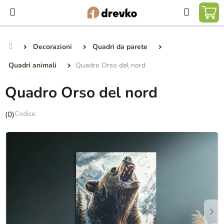
Vai
Ricerca
al
CA
contenuto
DE
Decorazioni
Quadri da parete
Casa
SP
Quadri animali
Quadro Orso del nord
Quadro Orso del nord
La
(0)
valutazione
media
del
prodotto
è
0,0
su
5
stelle.