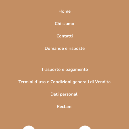
p
a
Home
g
i
Chi siamo
n
Contatti
a
Domande e risposte
Trasporto e pagamento
Termini d’uso e Condizioni generali di Vendita
Dati personali
Reclami