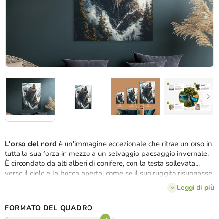
L'orso del nord
è un'immagine eccezionale che ritrae un orso in
tutta la sua forza in mezzo a un selvaggio paesaggio invernale.
È circondato da alti alberi di conifere, con la testa sollevata
verso il cielo e la bocca aperta, come se il suo ruggito risuonasse
attraverso le montagne. Sullo sfondo si stagliano maestose cime
Leggi di più
innevate e il cielo drammatico con le nuvole sottolinea
l'atmosfera del mondo naturale selvaggio. Questa scena incarna
FORMATO DEL QUADRO
la forza, il rispetto e la natura selvaggia allo stato puro.