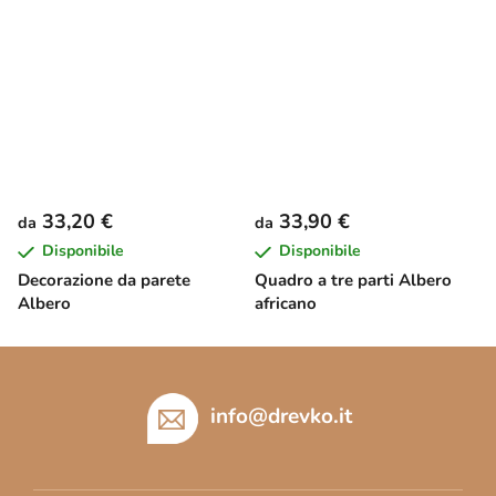
33,20 €
33,90 €
da
da
Disponibile
Disponibile
Decorazione da parete
Quadro a tre parti Albero
Albero
africano
P
i
è
info
@
drevko.it
d
i