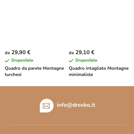
29,90 €
29,10 €
da
da
Disponibile
Disponibile
Quadro da parete Montagne
Quadro intagliato Montagne
turchesi
minimaliste
P
i
è
info
@
drevko.it
d
i
p