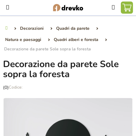
Vai
Ricerca
al
CA
contenuto
DE
Decorazioni
Quadri da parete
Casa
SP
Natura e paesaggi
Quadri alberi e foresta
Decorazione da parete Sole sopra la foresta
Decorazione da parete Sole
sopra la foresta
La
(0)
valutazione
media
del
prodotto
è
0,0
su
5