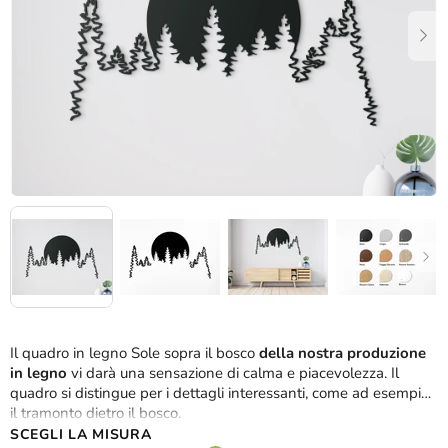
stelle.
Il quadro in legno Sole sopra il bosco
della nostra produzione
in legno
vi darà una sensazione di calma e piacevolezza. Il
quadro si distingue per i dettagli interessanti, come ad esempio
il tramonto dietro il bosco.
SCEGLI LA MISURA