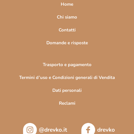
a
Home
g
i
Chi siamo
n
Contatti
a
Domande e risposte
Trasporto e pagamento
Termini d’uso e Condizioni generali di Vendita
Dati personali
Reclami
@drevko.it
drevko