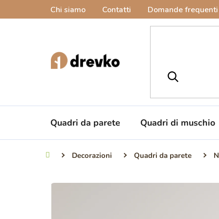
Vai
Chi siamo
Contatti
Domande frequenti
al
contenuto
Quadri da parete
Quadri di muschio
Decorazioni
Quadri da parete
N
Casa