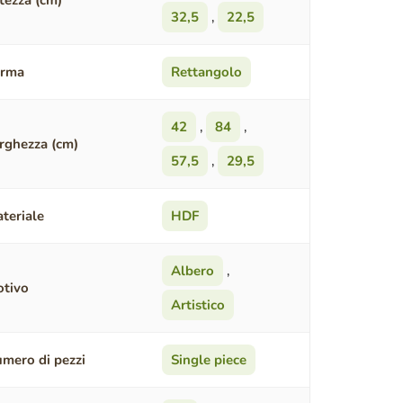
tezza (cm)
32,5
,
22,5
orma
Rettangolo
42
,
84
,
rghezza (cm)
57,5
,
29,5
teriale
HDF
Albero
,
tivo
Artistico
mero di pezzi
Single piece