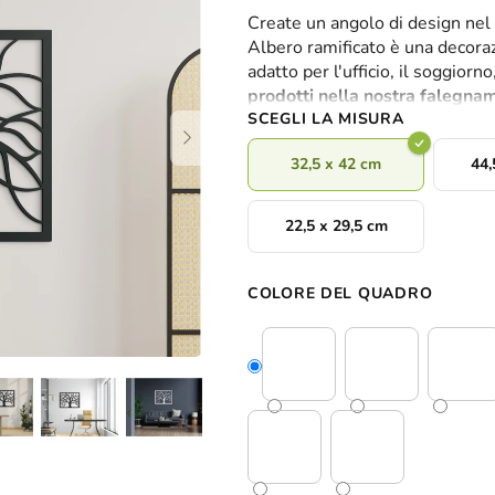
valutazione
Create un angolo di design nel v
media
Albero ramificato è una decoraz
del
adatto per l'ufficio, il soggiorno
prodotto
prodotti nella nostra falegnam
è
SCEGLI LA MISURA
0,0
su
32,5 x 42 cm
44,
5
stelle.
22,5 x 29,5 cm
COLORE DEL QUADRO