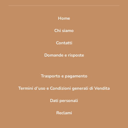
i
p
a
Home
g
i
Chi siamo
n
Contatti
a
Domande e risposte
Trasporto e pagamento
Termini d’uso e Condizioni generali di Vendita
Dati personali
Reclami