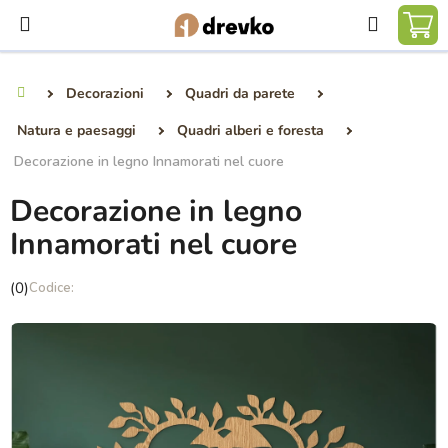
Vai
Ricerca
al
CA
contenuto
DE
Decorazioni
Quadri da parete
Casa
SP
Natura e paesaggi
Quadri alberi e foresta
Decorazione in legno Innamorati nel cuore
Decorazione in legno
Innamorati nel cuore
La
(0)
valutazione
media
del
prodotto
è
0,0
su
5