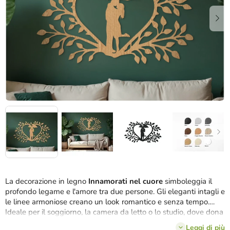
stelle.
La decorazione in legno
Innamorati nel cuore
simboleggia il
profondo legame e l'amore tra due persone. Gli eleganti intagli e
le linee armoniose creano un look romantico e senza tempo.
Ideale per il soggiorno, la camera da letto o lo studio, dove dona
all'ambiente un tocco delicato e stimolante.
Leggi di più