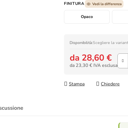
FINITURA
Vedi la differenza
Opaco
Disponibilità:
Scegliere la varian
da
28,60 €
da
23,30 €
IVA esclusa
Prezzo della misura:
Stampa
Chiedere
scussione