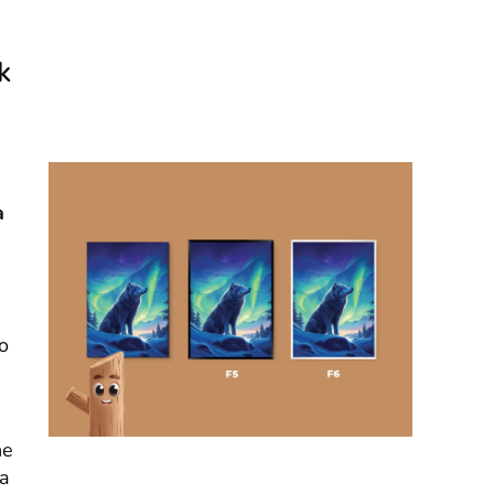
k
a
o
he
ta