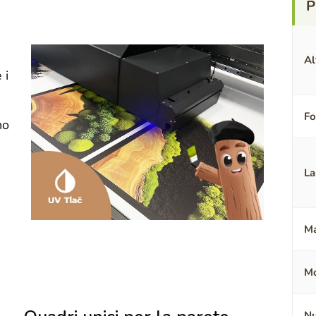
Al
 i
F
no
La
Ma
Mo
Nu