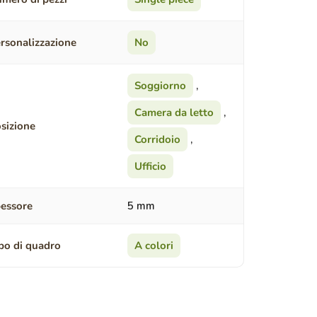
rsonalizzazione
No
Soggiorno
,
Camera da letto
,
sizione
Corridoio
,
Ufficio
essore
5 mm
po di quadro
A colori