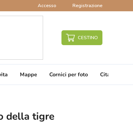
Accesso
Registrazione
CARRELLO
DELLA
SPESA
vita
Mappe
Cornici per foto
Citazioni da 
 della tigre