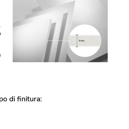
e
o
e
po di finitura: