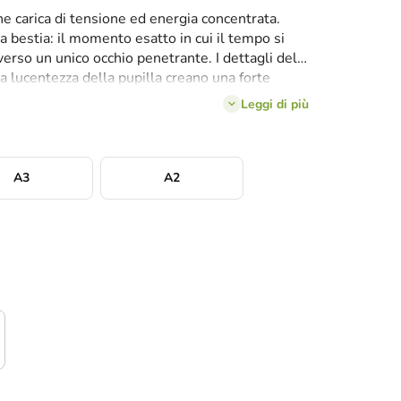
 carica di tensione ed energia concentrata.
a bestia: il momento esatto in cui il tempo si
verso un unico occhio penetrante. I dettagli del
 la lucentezza della pupilla creano una forte
 da monito che da fascino allo stesso tempo.
Leggi di più
a simboli di forza, intuizione e determinazione.
A3
A2