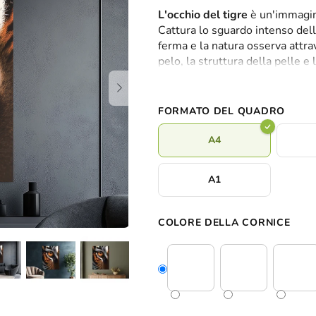
valutazione
L'occhio del tigre
è un'immagine
media
Cattura lo sguardo intenso dell
del
ferma e la natura osserva attra
prodotto
pelo, la struttura della pelle e
è
esperienza visiva che funge sia
0,0
Un'immagine ideale per chi cerc
su
5
FORMATO DEL QUADRO
stelle.
A4
A1
COLORE DELLA CORNICE