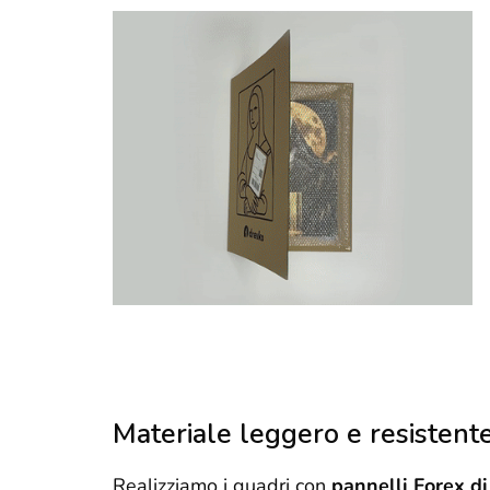
Materiale leggero e resistent
Realizziamo i quadri con
pannelli Forex di