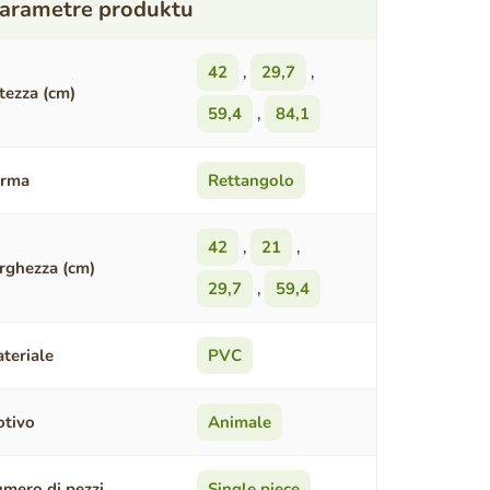
42
,
29,7
,
tezza (cm)
59,4
,
84,1
orma
Rettangolo
42
,
21
,
rghezza (cm)
29,7
,
59,4
teriale
PVC
tivo
Animale
mero di pezzi
Single piece