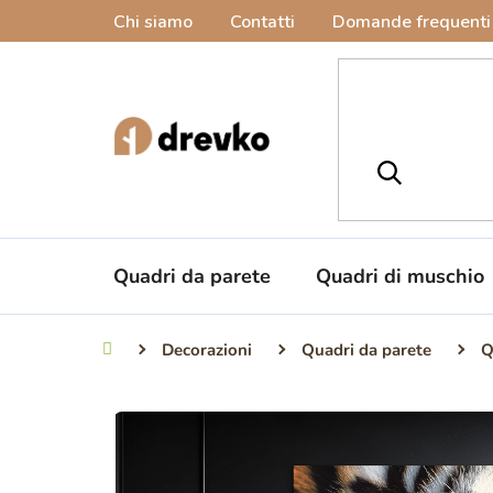
Vai
Chi siamo
Contatti
Domande frequenti
al
contenuto
Quadri da parete
Quadri di muschio
Decorazioni
Quadri da parete
Q
Casa