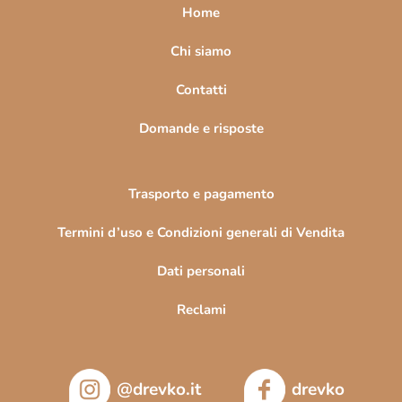
a
Home
g
i
Chi siamo
n
Contatti
a
Domande e risposte
Trasporto e pagamento
Termini d’uso e Condizioni generali di Vendita
Dati personali
Reclami
@drevko.it
drevko