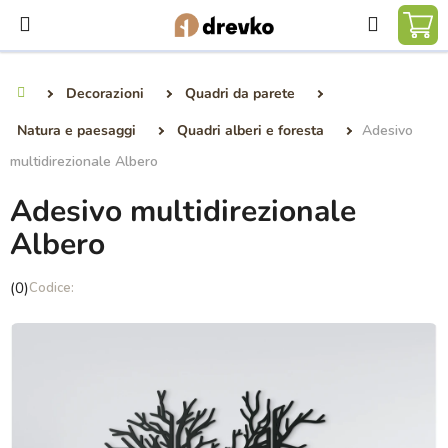
Vai
Ricerca
al
CA
contenuto
DE
Decorazioni
Quadri da parete
Casa
SP
Natura e paesaggi
Quadri alberi e foresta
Adesivo
multidirezionale Albero
Adesivo multidirezionale
Albero
La
(0)
valutazione
media
del
prodotto
è
0,0
su
5