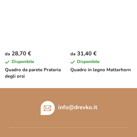
28,70 €
31,40 €
da
da
Disponibile
Disponibile
Quadro da parete Prateria
Quadro in legno Matterhorn
degli orsi
P
i
è
info
@
drevko.it
d
i
p