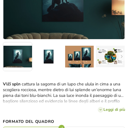
Vlčí spln
cattura la sagoma di un lupo che ulula in cima a una
scogliera rocciosa, mentre dietro di lui splende un'enorme luna
piena dai toni blu-bianchi. La sua luce inonda il paesaggio di un
bagliore silenzioso ed evidenzia le linee degli alberi e il profilo
del lupo stesso. L'intera composizione appare magica, ma allo
Leggi di più
stesso tempo naturale, come un simbolo eterno di libertà,
solitudine e connessione con le forze della natura.
FORMATO DEL QUADRO