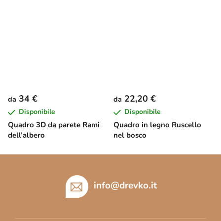
34 €
22,20 €
da
da
Disponibile
Disponibile
Quadro 3D da parete Rami
Quadro in legno Ruscello
dell’albero
nel bosco
P
i
è
info
@
drevko.it
d
i