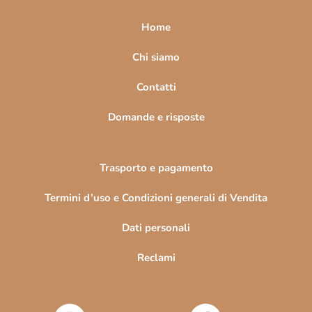
p
a
Home
g
i
Chi siamo
n
Contatti
a
Domande e risposte
Trasporto e pagamento
Termini d’uso e Condizioni generali di Vendita
Dati personali
Reclami