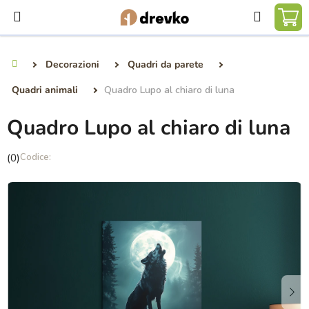
Vai
Ricerca
al
CA
contenuto
DE
Decorazioni
Quadri da parete
Casa
SP
Quadri animali
Quadro Lupo al chiaro di luna
Quadro Lupo al chiaro di luna
La
(0)
valutazione
media
del
prodotto
è
0,0
su
5
stelle.