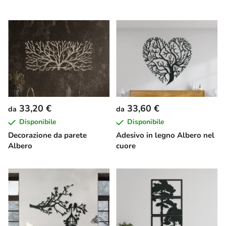
33,20 €
33,60 €
da
da
Disponibile
Disponibile
Decorazione da parete
Adesivo in legno Albero nel
Albero
cuore