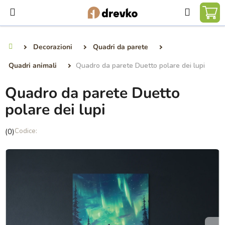
Vai
Ricerca
al
CA
contenuto
DE
Decorazioni
Quadri da parete
Casa
SP
Quadri animali
Quadro da parete Duetto polare dei lupi
Quadro da parete Duetto
polare dei lupi
La
(0)
valutazione
media
del
prodotto
è
0,0
su
5
stelle.