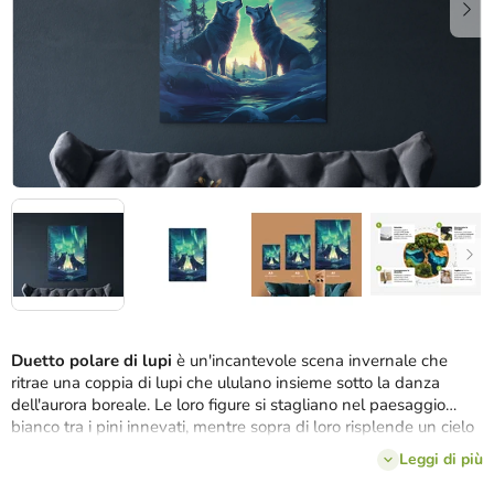
Duetto polare di lupi
è un'incantevole scena invernale che
ritrae una coppia di lupi che ululano insieme sotto la danza
dell'aurora boreale. Le loro figure si stagliano nel paesaggio
bianco tra i pini innevati, mentre sopra di loro risplende un cielo
verde-blu pieno di movimento e luce. Il quadro incarna l'unione
Leggi di più
tra natura, comunicazione selvaggia e silenziosa bellezza del
nord.