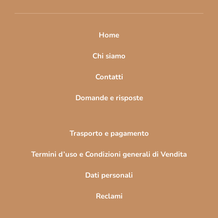
i
p
a
Home
g
i
Chi siamo
n
Contatti
a
Domande e risposte
Trasporto e pagamento
Termini d’uso e Condizioni generali di Vendita
Dati personali
Reclami