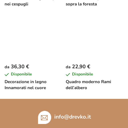
nei cespugli
sopra la foresta
36,30 €
22,90 €
da
da
Disponibile
Disponibile
Decorazione in legno
Quadro moderno Rami
Innamorati nel cuore
dell’albero
P
i
è
info
@
drevko.it
d