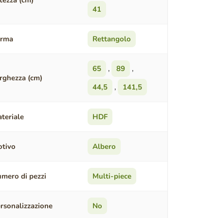
tezza (cm)
41
orma
Rettangolo
65
,
89
,
rghezza (cm)
44,5
,
141,5
teriale
HDF
tivo
Albero
mero di pezzi
Multi-piece
rsonalizzazione
No