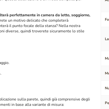
Al
alterà perfettamente in camera da letto, soggiorno,
F
erete un motivo delicato che completerà
terà il punto focale della stanza? Nella nostra
oni diverse, quindi troverete sicuramente lo stile
La
Ma
aggio.
.
Mo
Nu
licazione sulla parete, quindi già comprensive degli
Pe
ementi in base alla variante di misura: