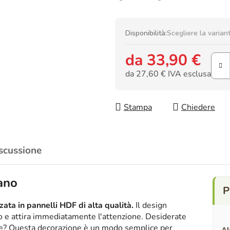
Disponibilità:
Scegliere la varian
da
33,90 €
da
27,60 €
IVA esclusa
Prezzo della misura:
Stampa
Chiedere
scussione
cano
ata in pannelli HDF di alta qualità.
Il design
ico e attira immediatamente l'attenzione. Desiderate
nte? Questa decorazione è un modo semplice per