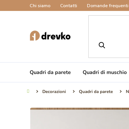
Vai
Chi siamo
Contatti
Domande frequenti
al
contenuto
Quadri da parete
Quadri di muschio
Decorazioni
Quadri da parete
N
Casa