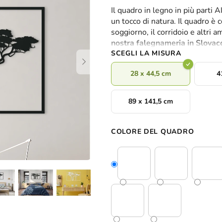
valutazione
Il quadro in legno in più parti 
media
un tocco di natura. Il quadro è c
del
soggiorno, il corridoio e altri a
prodotto
nostra falegnameria in Slovac
è
SCEGLI LA MISURA
0,0
su
28 x 44,5 cm
4
5
stelle.
89 x 141,5 cm
COLORE DEL QUADRO