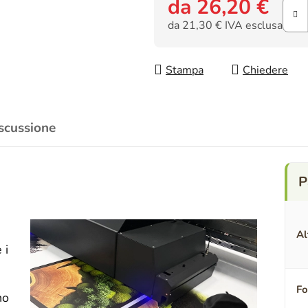
da
26,20 €
da
21,30 €
IVA esclusa
Prezzo della misura:
Stampa
Chiedere
scussione
Al
 i
F
no