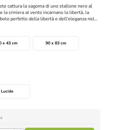
ete cattura la sagoma di uno stallone nero al
 la criniera al vento incarnano la libertà, la
mbolo perfetto della libertà e dell'eleganza nel
0 x 43 cm
90 x 83 cm
Lucido
te