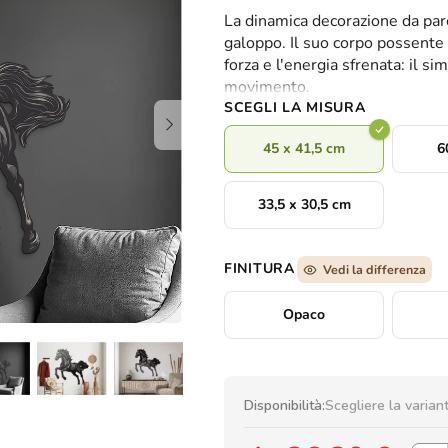
valutazione
La dinamica decorazione da par
media
galoppo. Il suo corpo possente e
del
forza e l'energia sfrenata: il si
prodotto
movimento.
è
SCEGLI LA MISURA
0,0
su
45 x 41,5 cm
6
5
stelle.
33,5 x 30,5 cm
FINITURA
Vedi la differenza
Opaco
Disponibilità:
Scegliere la varian