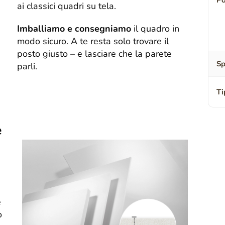
Po
ai classici quadri su tela.
Imballiamo e consegniamo
il quadro in
modo sicuro. A te resta solo trovare il
posto giusto – e lasciare che la parete
Sp
parli.
Ti
e
e
o