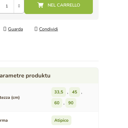
Guarda
Condividi
33,5
,
45
,
tezza (cm)
60
,
90
orma
Atipico