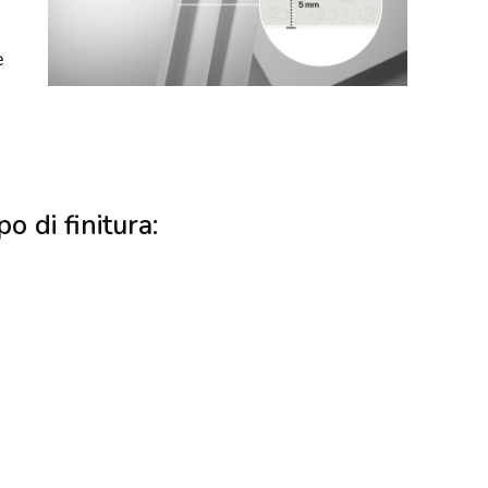
e
po di finitura: