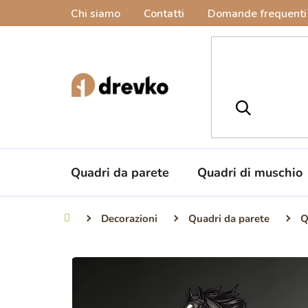
Vai
Chi siamo
Contatti
Domande frequenti
al
contenuto
Quadri da parete
Quadri di muschio
Decorazioni
Quadri da parete
Q
Casa