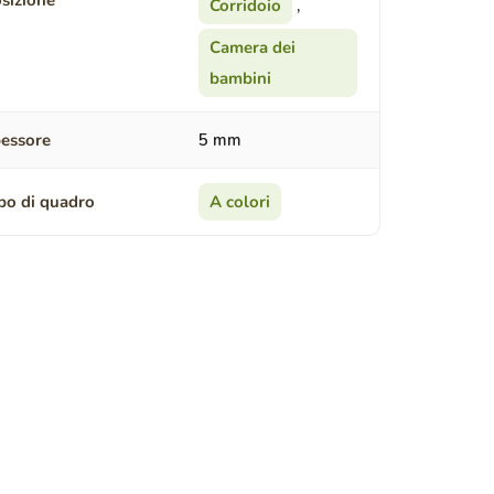
sizione
Corridoio
,
Camera dei
bambini
essore
5 mm
po di quadro
A colori