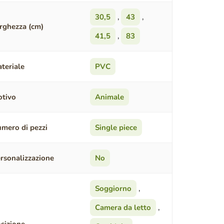
30,5
,
43
,
rghezza (cm)
41,5
,
83
teriale
PVC
tivo
Animale
mero di pezzi
Single piece
rsonalizzazione
No
Soggiorno
,
Camera da letto
,