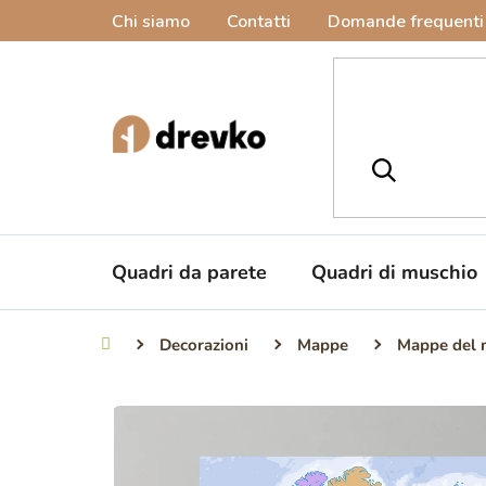
Vai
Chi siamo
Contatti
Domande frequenti
al
contenuto
Quadri da parete
Quadri di muschio
Decorazioni
Mappe
Mappe del
Casa