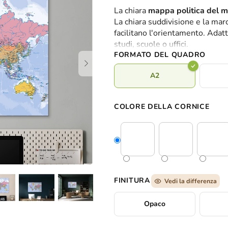
valutazione
La chiara
mappa politica del 
media
La chiara suddivisione e la mar
del
facilitano l'orientamento. Ada
prodotto
studi, scuole o uffici.
è
FORMATO DEL QUADRO
0,0
su
A2
5
stelle.
COLORE DELLA CORNICE
FINITURA
Vedi la differenza
Opaco