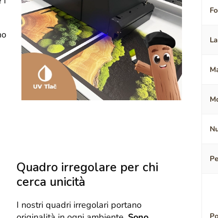
 i
F
no
La
Ma
Mo
Nu
Pe
Quadro irregolare per chi
cerca unicità
I nostri quadri irregolari portano
originalità in ogni ambiente.
Sono
Po