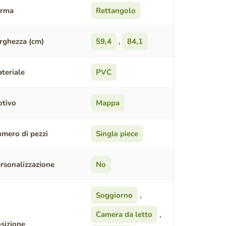
orma
Rettangolo
rghezza (cm)
59,4
,
84,1
teriale
PVC
tivo
Mappa
mero di pezzi
Single piece
rsonalizzazione
No
Soggiorno
,
Camera da letto
,
sizione