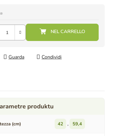
te
Guarda
Condividi
tezza (cm)
42
,
59,4