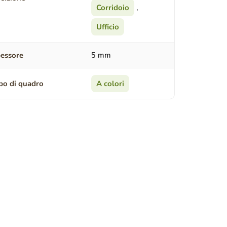
Corridoio
,
Ufficio
essore
5 mm
po di quadro
A colori