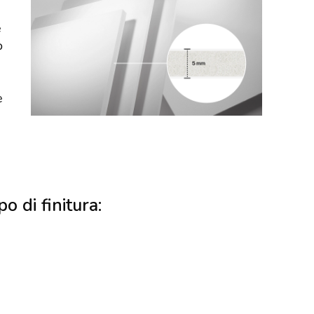
e
o
e
po di finitura: