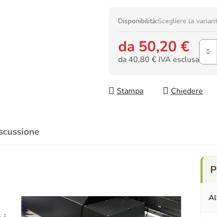
Disponibilità:
Scegliere la varian
da
50,20 €
da
40,80 €
IVA esclusa
Prezzo della misura:
Stampa
Chiedere
scussione
Al