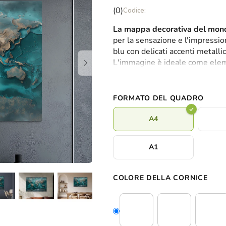
La
(0)
valutazione
La mappa decorativa del mon
media
per la sensazione e l'impression
del
blu con delicati accenti metall
prodotto
L'immagine è ideale come elem
è
cattura l'attenzione al primo s
0,0
su
5
FORMATO DEL QUADRO
stelle.
A4
A1
COLORE DELLA CORNICE