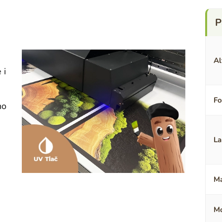
Al
 i
F
no
La
Ma
Mo