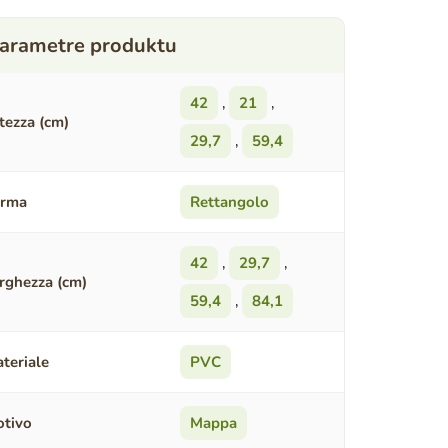
42
,
21
,
tezza (cm)
29,7
,
59,4
orma
Rettangolo
42
,
29,7
,
rghezza (cm)
59,4
,
84,1
teriale
PVC
tivo
Mappa