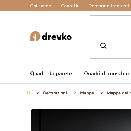
Vai
Chi siamo
Contatti
Domande frequenti
al
contenuto
Quadri da parete
Quadri di muschio
Decorazioni
Mappe
Mappe del
Casa