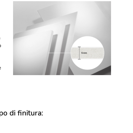
e
o
e
po di finitura: