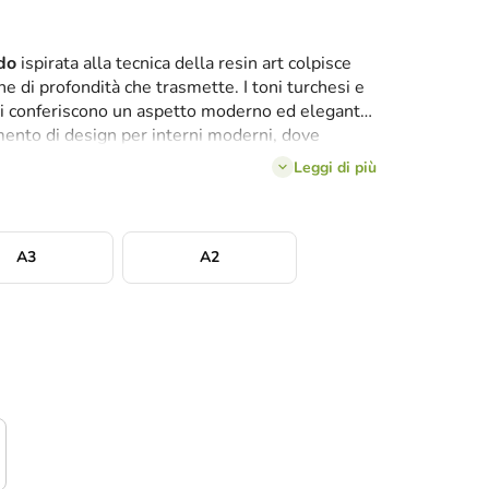
do
ispirata alla tecnica della resin art colpisce
e di profondità che trasmette. I toni turchesi e
ici conferiscono un aspetto moderno ed elegante.
ento di design per interni moderni, dove
guardo.
Leggi di più
A3
A2