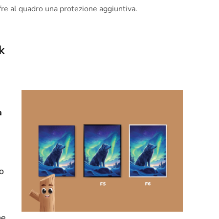
offre al quadro una protezione aggiuntiva.
k
a
o
he