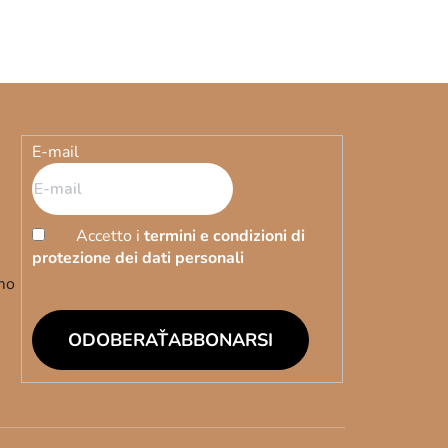
E-mail
Accetto i
termini e condizioni di
protezione dei dati personali
emo
ABBONARSI