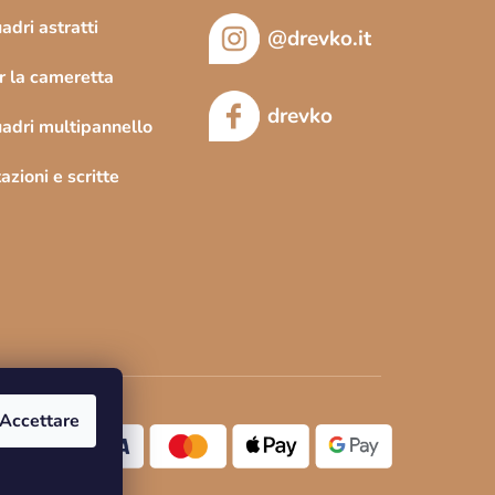
adri astratti
@drevko.it
r la cameretta
drevko
adri multipannello
tazioni e scritte
Accettare