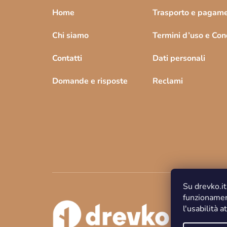
Home
Trasporto e pagam
Chi siamo
Termini d’uso e Cond
Contatti
Dati personali
Domande e risposte
Reclami
Su drevko.it
funzionament
l'usabilità a