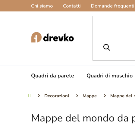
Vai
Chi siamo
Contatti
Domande frequenti
al
contenuto
Quadri da parete
Quadri di muschio
Decorazioni
Mappe
Mappe del
Casa
Mappe del mondo da p
B