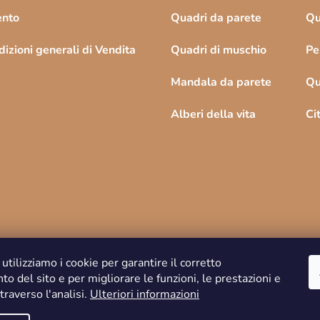
ento
Quadri da parete
Qu
izioni generali di Vendita
Quadri di muschio
Pe
Mandala da parete
Qu
Alberi della vita
Ci
 utilizziamo i cookie per garantire il corretto
o del sito e per migliorare le funzioni, le prestazioni e
ttraverso l'analisi.
Ulteriori informazioni
Copyright 2026
DREVKO
. Tutti i diritti riservati.