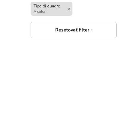
Tipo di quadro
2
A colori
da
Mapp
5
da
Mapp
Oma