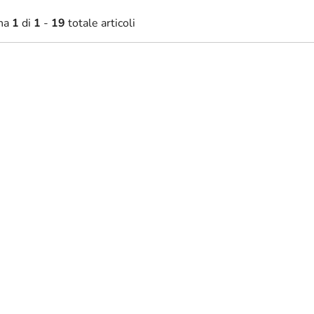
na
1
di
1
-
19
totale articoli
8,60 €
85,80 €
Disponibile
Disponibil
da
a decorativa del mondo in
Mappa del mondo in lussuo
gn dorato
tonalità dorate