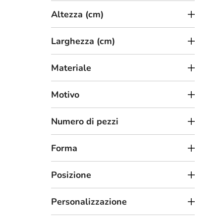
t
Altezza (cm)
t
i
Larghezza (cm)
Materiale
2
da
Motivo
Mapp
Numero di pezzi
Forma
Posizione
Personalizzazione