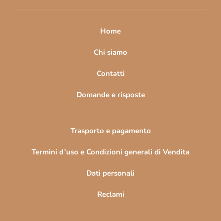
i
p
a
Home
g
i
Chi siamo
n
Contatti
a
Domande e risposte
Trasporto e pagamento
Termini d’uso e Condizioni generali di Vendita
Dati personali
Reclami