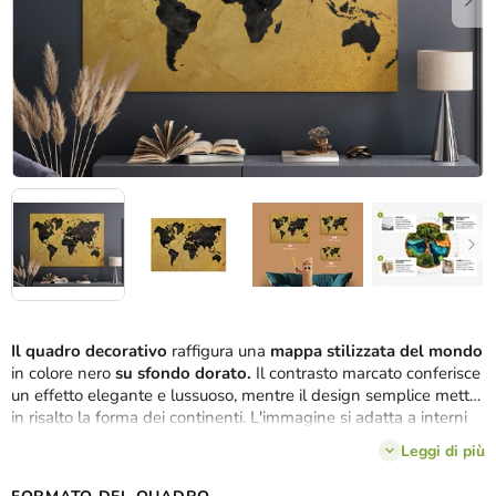
Il quadro decorativo
raffigura una
mappa stilizzata del mondo
in colore nero
su sfondo dorato.
Il contrasto marcato conferisce
un effetto elegante e lussuoso, mentre il design semplice mette
in risalto la forma dei continenti. L'immagine si adatta a interni
moderni, uffici o spazi rappresentativi come elemento di design
Leggi di più
distintivo.