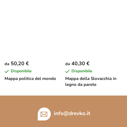
50,20 €
40,30 €
da
da
Disponibile
Disponibile
Mappa politica del mondo
Mappa della Slovacchia in
legno da parete
P
i
è
info
@
drevko.it
d