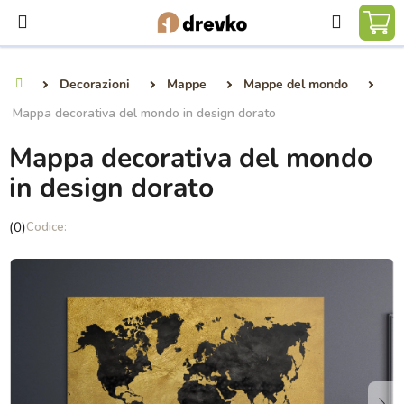
Vai
Ricerca
al
CA
contenuto
DE
Decorazioni
Mappe
Mappe del mondo
Casa
SP
Mappa decorativa del mondo in design dorato
Mappa decorativa del mondo
in design dorato
La
(0)
valutazione
media
del
prodotto
è
0,0
su
5
stelle.