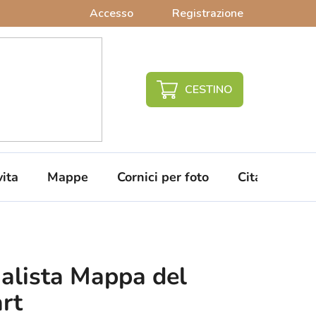
Accesso
Registrazione
CARRELLO
DELLA
SPESA
vita
Mappe
Cornici per foto
Citazioni da 
alista Mappa del
rt