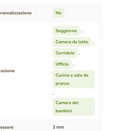
rsonalizzazione
No
Soggiorno
,
Camera da letto
,
Corridoio
,
Ufficio
,
sizione
Cucina e sala da
pranzo
,
Camera dei
bambini
essore
3 mm