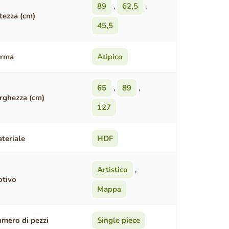
89
,
62,5
,
tezza (cm)
45,5
orma
Atipico
65
,
89
,
rghezza (cm)
127
teriale
HDF
Artistico
,
tivo
Mappa
mero di pezzi
Single piece