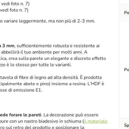
 vedi foto n. 7)
vedi foto n. 7)
Pe
o variare leggermente, ma non più di 2-3 mm.
sa 3 mm
, sufficientemente robusta e resistente ai
abbellirà il tuo ambiente per molti anni. A
tica, crea sulla parete un elegante e discreto effetto
zzo è lo stesso per tutte le varianti.
Po
tavola di fibre di legno ad alta densità. È prodotta
ipalmente abete e pino) insieme a resina. L’HDF è
asse di emissione E1.
iede forare le pareti
. La decorazione può essere
oppure con un nastro biadesivo in schiuma (
il materiale
Sp
tro sul retro del prodotto e posizionare la