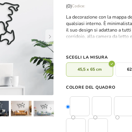
La
(0)
valutazione
La decorazione con la mappa del 
media
qualsiasi interno. È minimalist
del
il suo design si adattano a tutti
prodotto
corridoio, alla camera da letto e 
è
decorazione
, potrete abbinarla
0,0
su
5
SCEGLI LA MISURA
stelle.
45,5 x 65 cm
62
COLORE DEL QUADRO