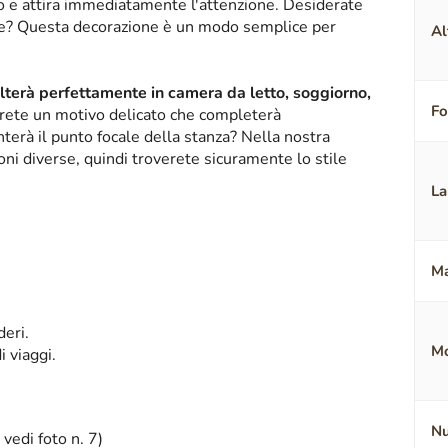
ico e attira immediatamente l'attenzione. Desiderate
nte? Questa decorazione è un modo semplice per
Al
alterà perfettamente in camera da letto, soggiorno,
F
erete un motivo delicato che completerà
terà il punto focale della stanza? Nella nostra
oni diverse, quindi troverete sicuramente lo stile
La
Ma
deri.
Mo
i viaggi.
Nu
 vedi foto n. 7)