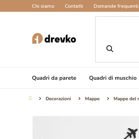
Vai
Chi siamo
Contatti
Domande frequenti
al
contenuto
Quadri da parete
Quadri di muschio
Decorazioni
Mappe
Mappe del
Casa