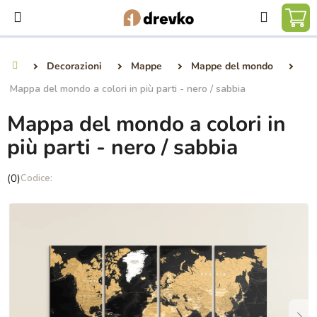
Vai
Ricerca
al
CA
contenuto
DE
Decorazioni
Mappe
Mappe del mondo
Casa
SP
Mappa del mondo a colori in più parti - nero / sabbia
Mappa del mondo a colori in
più parti - nero / sabbia
La
(0)
valutazione
media
del
prodotto
è
0,0
su
5
stelle.