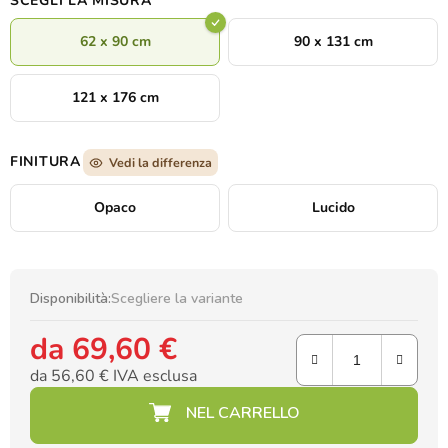
SCEGLI LA MISURA
62 x 90 cm
90 x 131 cm
121 x 176 cm
FINITURA
Vedi la differenza
Opaco
Lucido
Disponibilità:
Scegliere la variante
da
69,60 €
da
56,60 €
IVA esclusa
Prezzo della misura: