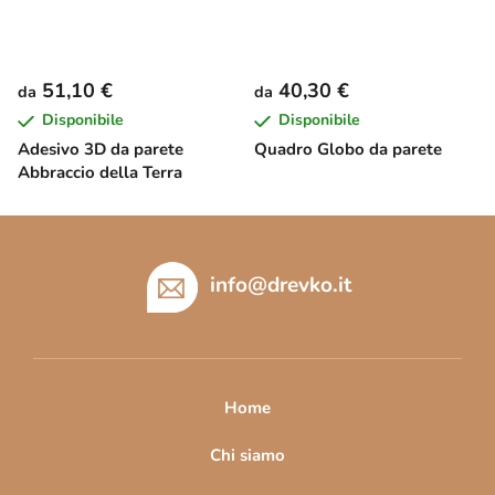
51,10 €
40,30 €
da
da
Disponibile
Disponibile
Adesivo 3D da parete
Quadro Globo da parete
Abbraccio della Terra
P
i
è
info
@
drevko.it
d
i
p
a
Home
g
i
Chi siamo
n