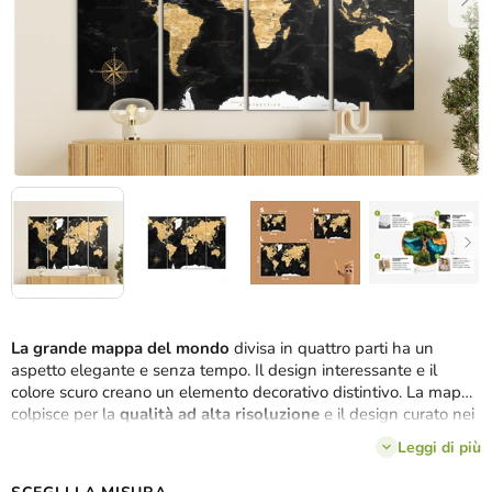
La grande mappa del mondo
divisa in quattro parti ha un
aspetto elegante e senza tempo. Il design interessante e il
colore scuro creano un elemento decorativo distintivo. La mappa
colpisce per la
qualità ad alta risoluzione
e il design curato nei
minimi dettagli. Grazie alla stampa UV, l'immagine è adatta a
Leggi di più
uno studio, un ufficio o un interno moderno in stile industriale o
minimalista.