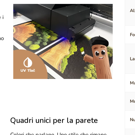
Al
 i
F
no
La
Ma
Mo
Quadri unici per la parete
Nu
Colori che parlano. Uno stile che rimane