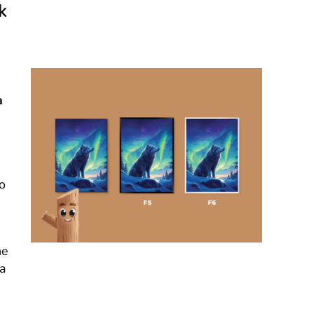
k
a
o
he
ta