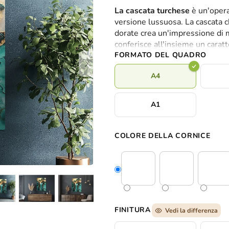
valutazione
La cascata turchese
è un'opera 
media
versione lussuosa. La cascata c
del
dorate crea un'impressione di 
prodotto
conferisce all'insieme un carat
è
FORMATO DEL QUADRO
0,0
su
A4
5
stelle.
A1
COLORE DELLA CORNICE
FINITURA
Vedi la differenza