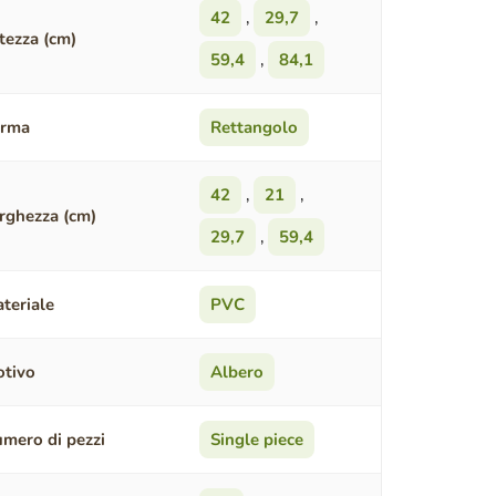
42
,
29,7
,
tezza (cm)
59,4
,
84,1
orma
Rettangolo
42
,
21
,
rghezza (cm)
29,7
,
59,4
teriale
PVC
tivo
Albero
mero di pezzi
Single piece