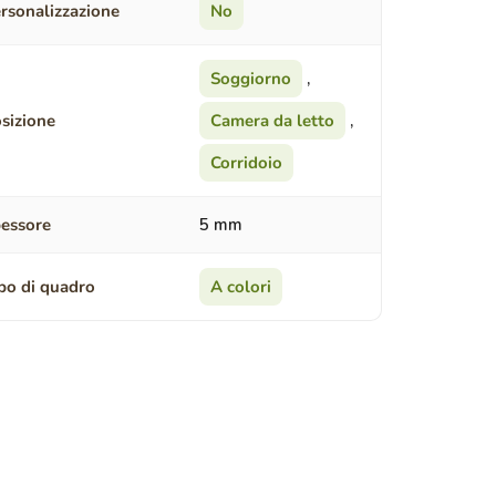
rsonalizzazione
No
Soggiorno
,
sizione
Camera da letto
,
Corridoio
essore
5 mm
po di quadro
A colori