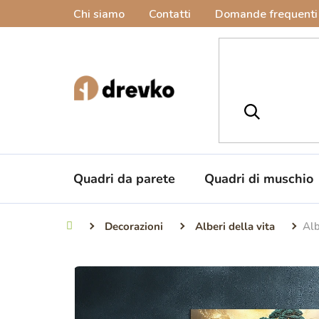
Vai
Chi siamo
Contatti
Domande frequenti
al
contenuto
Quadri da parete
Quadri di muschio
Decorazioni
Alberi della vita
Alb
Casa