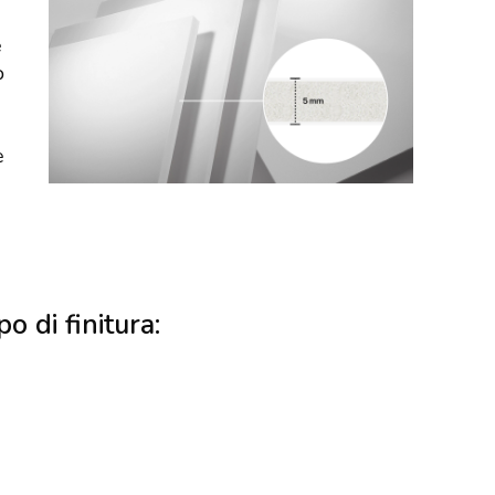
e
o
e
po di finitura: