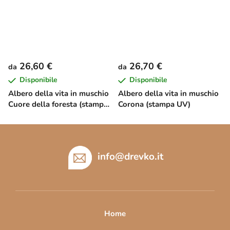
26,60 €
26,70 €
da
da
Disponibile
Disponibile
Albero della vita in muschio
Albero della vita in muschio
Cuore della foresta (stampa
Corona (stampa UV)
UV)
P
i
è
info
@
drevko.it
d
i
p
a
Home
g