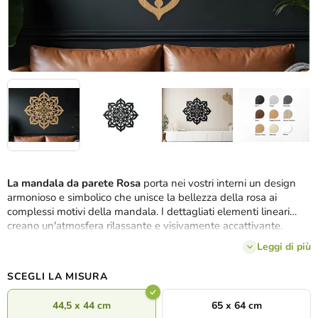
La mandala da parete
Rosa
porta nei vostri interni un design
armonioso e simbolico che unisce la bellezza della rosa ai
complessi motivi della mandala. I dettagliati elementi lineari
creano un'atmosfera rilassante e visivamente accattivante.
Decorazione ideale per soggiorni, camere da letto o spazi di
Leggi di più
lavoro, dove conferisce all'ambiente
eleganza
e un tocco
spirituale.
SCEGLI LA MISURA
44,5 x 44 cm
65 x 64 cm