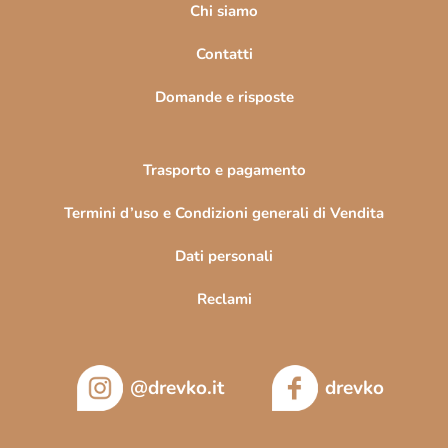
i
Chi siamo
n
Contatti
a
Domande e risposte
Trasporto e pagamento
Termini d’uso e Condizioni generali di Vendita
Dati personali
Reclami
@drevko.it
drevko