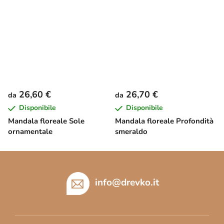
26,60 €
26,70 €
da
da
Disponibile
Disponibile
Mandala floreale Sole
Mandala floreale Profondità
ornamentale
smeraldo
P
i
è
info
@
drevko.it
d
i
p