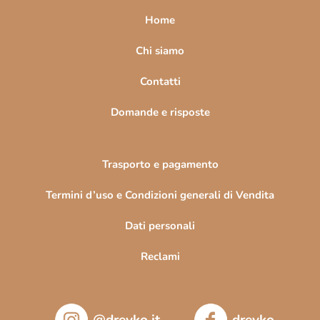
a
Home
g
i
Chi siamo
n
Contatti
a
Domande e risposte
Trasporto e pagamento
Termini d’uso e Condizioni generali di Vendita
Dati personali
Reclami
@drevko.it
drevko