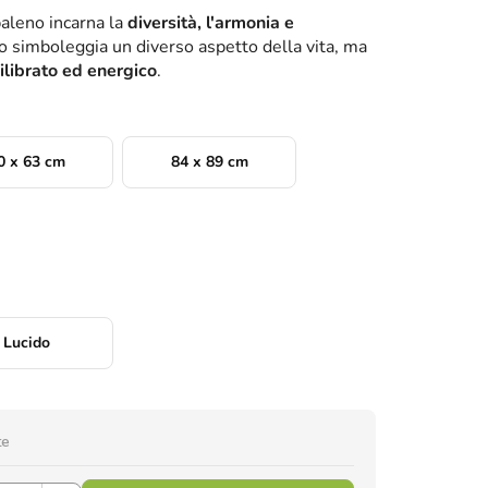
baleno incarna la
diversità, l'armonia e
to simboleggia un diverso aspetto della vita, ma
ilibrato ed energico
.
0 x 63 cm
84 x 89 cm
Lucido
te