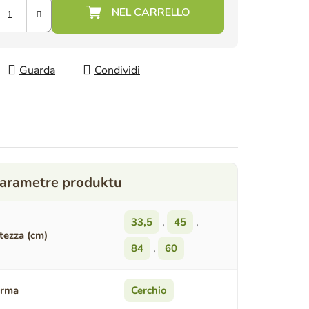
Guarda
Condividi
33,5
,
45
,
tezza (cm)
84
,
60
orma
Cerchio