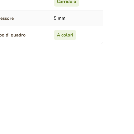
Corridoio
essore
5 mm
po di quadro
A colori