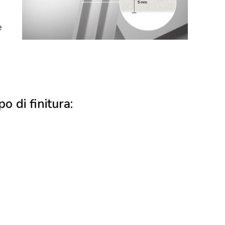
e
po di finitura: