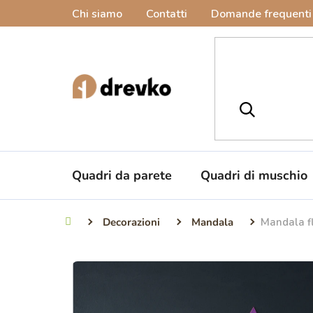
Vai
Chi siamo
Contatti
Domande frequenti
al
contenuto
Quadri da parete
Quadri di muschio
Decorazioni
Mandala
Mandala f
Casa