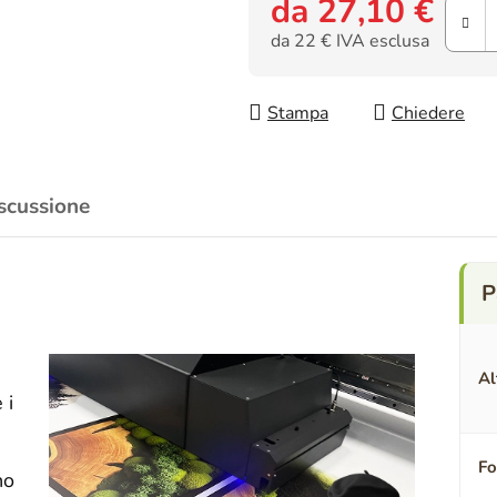
da
27,10 €
da
22 €
IVA esclusa
Prezzo della misura:
Stampa
Chiedere
scussione
Al
 i
F
no