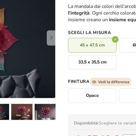
valutazione
La mandala dai colori dell'arco
media
l'integrità
. Ogni cerchio colora
del
insieme creano un
insieme equ
prodotto
è
SCEGLI LA MISURA
0,0
su
45 x 47,5 cm
6
5
stelle.
33,5 x 35,5 cm
FINITURA
Vedi la differenza
Opaco
Disponibilità:
Scegliere la varian