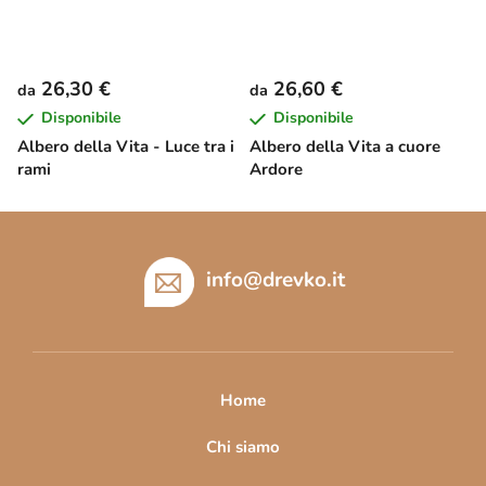
26,30 €
26,60 €
da
da
Disponibile
Disponibile
Albero della Vita - Luce tra i
Albero della Vita a cuore
rami
Ardore
P
i
è
info
@
drevko.it
d
i
p
a
Home
g
i
Chi siamo
n