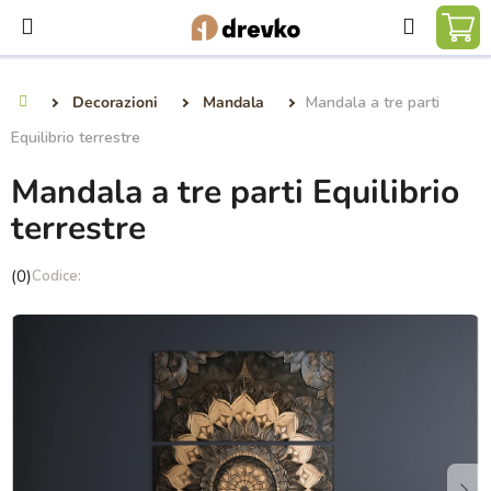
Vai
Ricerca
al
CA
contenuto
DE
Decorazioni
Mandala
Mandala a tre parti
Casa
SP
Equilibrio terrestre
Mandala a tre parti Equilibrio
terrestre
La
(0)
valutazione
media
del
prodotto
è
0,0
su
5
stelle.