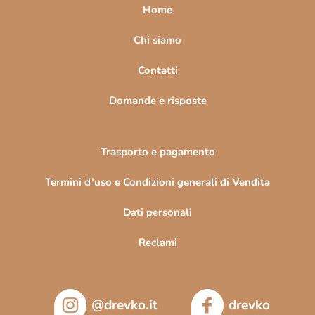
a
Home
g
i
Chi siamo
n
Contatti
a
Domande e risposte
Trasporto e pagamento
Termini d’uso e Condizioni generali di Vendita
Dati personali
Reclami
@drevko.it
drevko