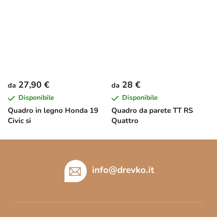
27,90 €
28 €
da
da
Disponibile
Disponibile
Quadro in legno Honda 19
Quadro da parete TT RS
Civic si
Quattro
P
i
è
info
@
drevko.it
d
i
p