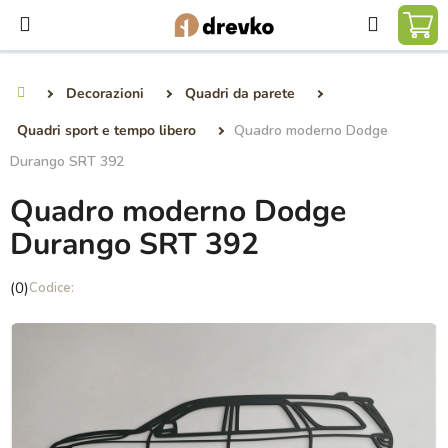
Vai
Ricerca
al
CA
contenuto
DE
Decorazioni
Quadri da parete
Casa
SP
Quadri sport e tempo libero
Quadro moderno Dodge
Durango SRT 392
Quadro moderno Dodge
Durango SRT 392
La
(0)
valutazione
media
del
prodotto
è
0,0
su
5