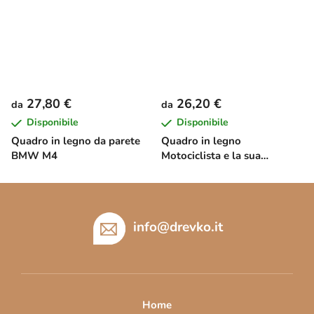
27,80 €
26,20 €
da
da
Disponibile
Disponibile
Quadro in legno da parete
Quadro in legno
BMW M4
Motociclista e la sua
passione
P
i
è
info
@
drevko.it
d
i
p
a
Home