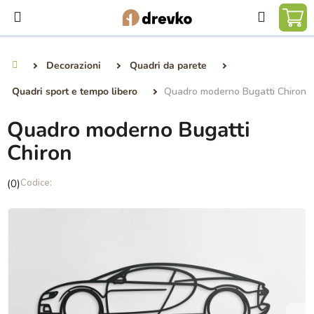
Vai
Ricerca
al
CA
contenuto
DE
Decorazioni
Quadri da parete
Casa
SP
Quadri sport e tempo libero
Quadro moderno Bugatti Chiron
Quadro moderno Bugatti
Chiron
La
(0)
valutazione
media
del
prodotto
è
0,0
su
5
stelle.