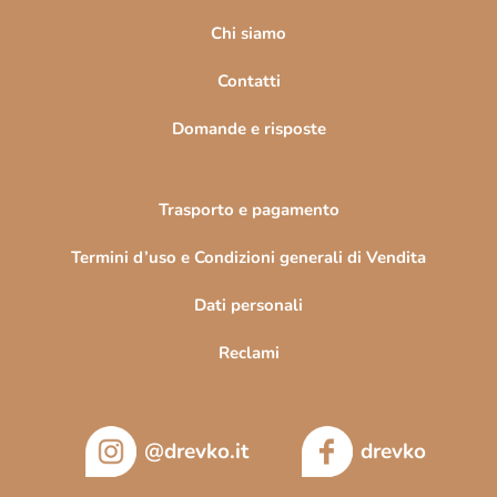
g
i
Chi siamo
n
Contatti
a
Domande e risposte
Trasporto e pagamento
Termini d’uso e Condizioni generali di Vendita
Dati personali
Reclami
@drevko.it
drevko