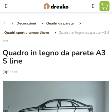
Vai
Ricerca
al
CA
contenuto
DE
Decorazioni
Quadri da parete
Casa
SP
Quadri sport e tempo libero
Quadro in legno da parete A3 S
line
Quadro in legno da parete A3
S line
La
(0)
valutazione
media
del
prodotto
è
0,0
su
5