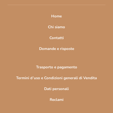
i
p
a
Home
g
i
Chi siamo
n
Contatti
a
Domande e risposte
Trasporto e pagamento
Termini d’uso e Condizioni generali di Vendita
Dati personali
Reclami