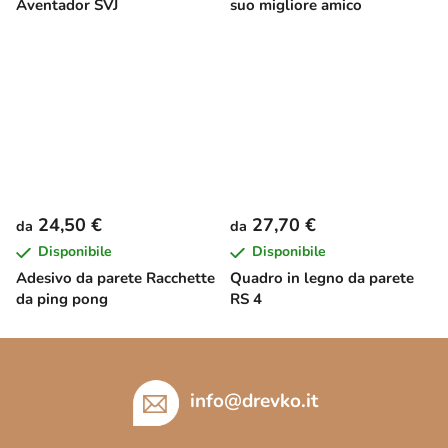
Aventador SVJ
suo migliore amico
24,50 €
27,70 €
da
da
Disponibile
Disponibile
Adesivo da parete Racchette
Quadro in legno da parete
da ping pong
RS 4
P
i
è
info
@
drevko.it
d