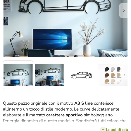
stelle.
Questo pezzo originale con il motivo
A3 S line
conferisce
all'interno un tocco di stile moderno. Le curve delicatamente
elaborate e il marcato
carattere sportivo
simboleggiano
l'energia dinamica di questo modello. Soddisferà tutti coloro che
apprezzano la combinazione di gusto senza tempo e discreta
Leggi di più