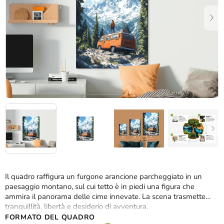
stelle.
Il quadro raffigura un furgone arancione parcheggiato in un
paesaggio montano, sul cui tetto è in piedi una figura che
ammira il panorama delle cime innevate. La scena trasmette
tranquillità, libertà e desiderio di avventura.
FORMATO DEL QUADRO