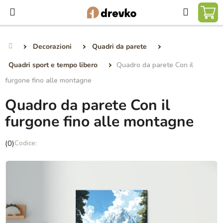
Vai
Ricerca
al
CA
contenuto
DE
Decorazioni
Quadri da parete
Casa
SP
Quadri sport e tempo libero
Quadro da parete Con il
furgone fino alle montagne
Quadro da parete Con il
furgone fino alle montagne
La
(0)
valutazione
media
del
prodotto
è
0,0
su
5