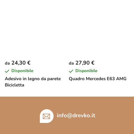
24,30 €
27,90 €
da
da
Disponibile
Disponibile
Adesivo in legno da parete
Quadro Mercedes E63 AMG
Bicicletta
P
i
è
info
@
drevko.it
d
i