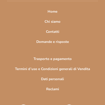
p
a
Home
g
i
Chi siamo
n
Contatti
a
Domande e risposte
Trasporto e pagamento
Termini d’uso e Condizioni generali di Vendita
Dati personali
Reclami