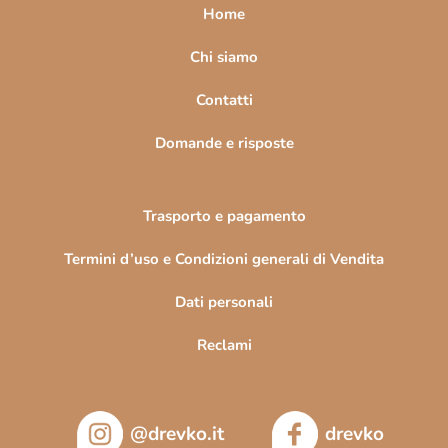
a
Home
g
i
Chi siamo
n
Contatti
a
Domande e risposte
Trasporto e pagamento
Termini d’uso e Condizioni generali di Vendita
Dati personali
Reclami
@drevko.it
drevko