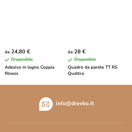
24,80 €
28 €
da
da
Disponibile
Disponibile
Adesivo in legno Coppia
Quadro da parete TT RS
fitness
Quattro
P
i
è
info
@
drevko.it
d
i
p