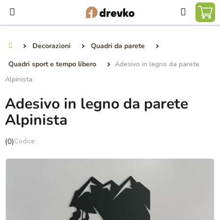
Vai
Ricerca
al
CA
contenuto
DE
Decorazioni
Quadri da parete
Casa
SP
Quadri sport e tempo libero
Adesivo in legno da parete
Alpinista
Adesivo in legno da parete
Alpinista
La
(0)
valutazione
media
del
prodotto
è
0,0
su
5