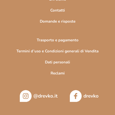
i
n
Contatti
a
Domande e risposte
Trasporto e pagamento
Termini d’uso e Condizioni generali di Vendita
Dati personali
Reclami
@drevko.it
drevko