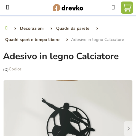
Vai
Ricerca
al
CA
contenuto
DE
Decorazioni
Quadri da parete
Casa
SP
Quadri sport e tempo libero
Adesivo in legno Calciatore
Adesivo in legno Calciatore
La
(0)
valutazione
media
del
prodotto
è
0,0
su
5
stelle.