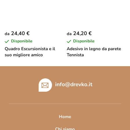
24,40 €
24,20 €
da
da
Disponibile
Disponibile
Quadro Escursionista e il
Adesivo in legno da parete
suo migliore amico
Tennista
P
i
è
info
@
drevko.it
d
i
p
a
Home
g
Chi siamo