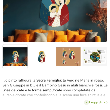
Il dipinto raffigura la
Sacra Famiglia
: la Vergine Maria in rosso,
San Giuseppe in blu e il Bambino Gesù in abiti bianchi e rossi. Le
linee delicate e le forme semplificate sono completate da
aureole dorate che conferiscono alla scena una luce spirituale e
una sensazione di pace. Grazie ai colori tenui e all'atmosfera
Leggi di più
amorevole, questo quadro è un complemento bello e delicato
anche per la camera dei bambini,
come silenzioso ricordo