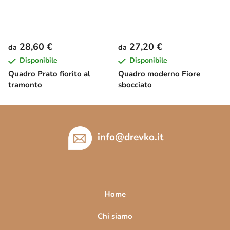
28,60 €
27,20 €
da
da
Disponibile
Disponibile
Quadro Prato fiorito al
Quadro moderno Fiore
tramonto
sbocciato
P
i
è
info
@
drevko.it
d
i
p
a
Home
g
i
Chi siamo