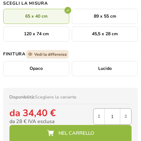
SCEGLI LA MISURA
dell'amore
, della protezione e della vicinanza familiare.
65 x 40 cm
89 x 55 cm
120 x 74 cm
45,5 x 28 cm
FINITURA
Vedi la differenza
Opaco
Lucido
Disponibilità:
Scegliere la variante
da
34,40 €
da
28 €
IVA esclusa
Prezzo della misura: