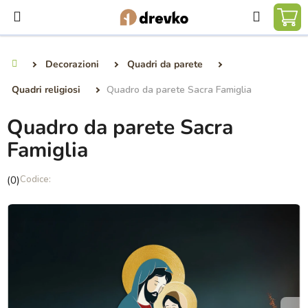
Vai
Ricerca
al
CA
contenuto
DE
Decorazioni
Quadri da parete
Casa
SP
Quadri religiosi
Quadro da parete Sacra Famiglia
Quadro da parete Sacra
Famiglia
La
(0)
valutazione
media
del
prodotto
è
0,0
su
5
stelle.