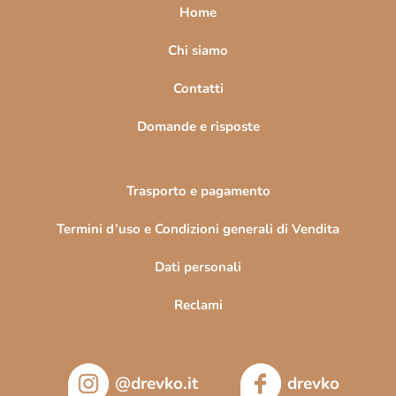
a
Home
g
i
Chi siamo
n
Contatti
a
Domande e risposte
Trasporto e pagamento
Termini d’uso e Condizioni generali di Vendita
Dati personali
Reclami
@drevko.it
drevko