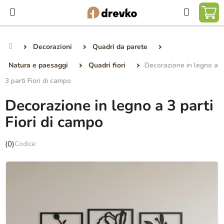
Vai
Ricerca
al
CA
contenuto
DE
Decorazioni
Quadri da parete
Casa
SP
Natura e paesaggi
Quadri fiori
Decorazione in legno a
3 parti Fiori di campo
Decorazione in legno a 3 parti
Fiori di campo
La
(0)
valutazione
media
del
prodotto
è
0,0
su
5