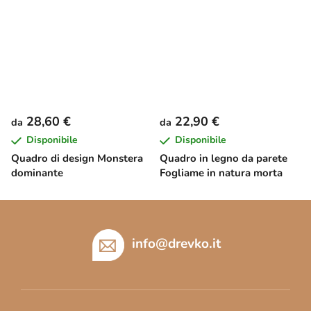
28,60 €
22,90 €
da
da
Disponibile
Disponibile
Quadro di design Monstera
Quadro in legno da parete
dominante
Fogliame in natura morta
P
i
è
info
@
drevko.it
d
i
p