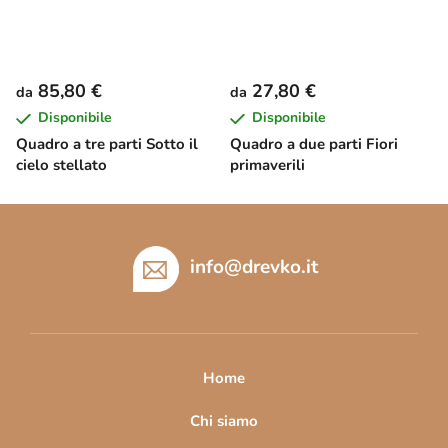
85,80 €
27,80 €
da
da
Disponibile
Disponibile
Quadro a tre parti Sotto il
Quadro a due parti Fiori
cielo stellato
primaverili
P
i
è
info
@
drevko.it
d
i
p
a
Home
g
i
Chi siamo