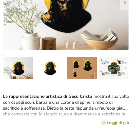
La rappresentazione artistica di Gesù Cristo
mostra il suo volto
con capelli scuri, barba e una corona di spine, simbolo di
sacrificio e sofferenza. Dietro la testa risplende un'aureola gialla
che contrasta con lo sfondo scuro e drammatico e sottolinea la
sua forza spirituale e la sua eccezionalità. L'opera si concentra
Leggi di più
sull'espressione del volto, sottolineando la profondità interiore e
il messaggio di redenzione.