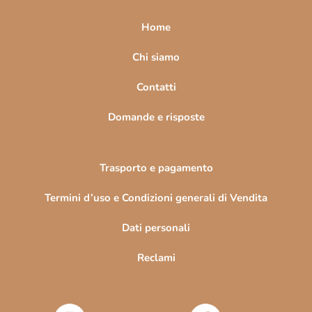
p
a
Home
g
i
Chi siamo
n
Contatti
a
Domande e risposte
Trasporto e pagamento
Termini d’uso e Condizioni generali di Vendita
Dati personali
Reclami