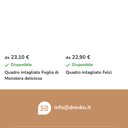
23,10 €
22,90 €
da
da
Disponibile
Disponibile
Quadro intagliato Foglia di
Quadro intagliato Felci
Monstera deliciosa
P
i
è
info
@
drevko.it
d
i