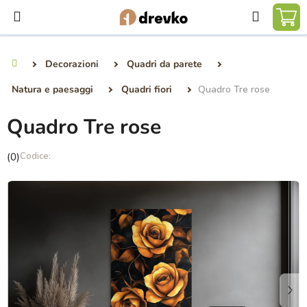
Vai
Ricerca
al
CA
contenuto
DE
Decorazioni
Quadri da parete
Casa
SP
Natura e paesaggi
Quadri fiori
Quadro Tre rose
Quadro Tre rose
La
(0)
valutazione
media
del
prodotto
è
0,0
su
5
stelle.