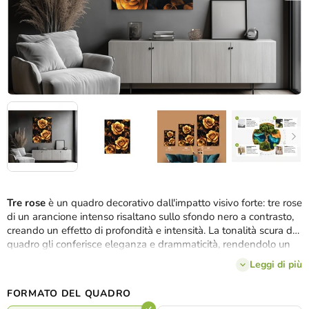
Tre rose
è un quadro decorativo dall'impatto visivo forte: tre rose
di un arancione intenso risaltano sullo sfondo nero a contrasto,
creando un effetto di profondità e intensità. La tonalità scura del
quadro gli conferisce eleganza e drammaticità, rendendolo un
elemento distintivo nella stanza. È perfetto per la parete di un
Leggi di più
soggiorno moderno, una camera da letto o un corridoio
elegante.
FORMATO DEL QUADRO