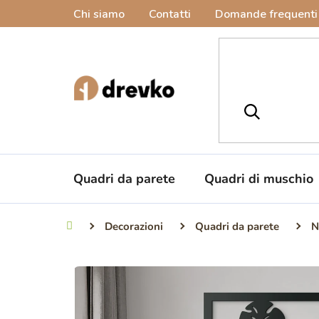
Vai
Chi siamo
Contatti
Domande frequenti
al
contenuto
Quadri da parete
Quadri di muschio
Decorazioni
Quadri da parete
N
Casa