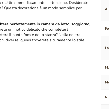
ico e attira immediatamente l'attenzione. Desiderate
nte? Questa decorazione è un modo semplice per
Al
alterà perfettamente in camera da letto, soggiorno,
F
erete un motivo delicato che completerà
terà il punto focale della stanza? Nella nostra
oni diverse, quindi troverete sicuramente lo stile
La
Ma
Mo
Nu