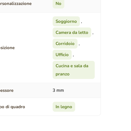
rsonalizzazione
No
Soggiorno
,
Camera da letto
,
Corridoio
,
sizione
Ufficio
,
Cucina e sala da
pranzo
essore
3 mm
po di quadro
In legno