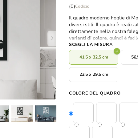
La
(0)
valutazione
Il quadro moderno Foglie di Mons
media
diversi stili. Il quadro è realiz
del
direttamente nella nostra fale
prodotto
varianti di colore
, quindi è faci
è
SCEGLI LA MISURA
0,0
su
41,5 x 32,5 cm
56,
5
stelle.
23,5 x 29,5 cm
COLORE DEL QUADRO