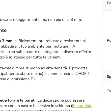
Pe
o variare leggermente, ma non più di 2-3 mm.
ente
Po
sa 3 mm
, sufficientemente robusta e resistente ai
abbellirà il tuo ambiente per molti anni. A
tica, crea sulla parete un elegante e discreto effetto
zzo è lo stesso per tutte le varianti.
tavola di fibre di legno ad alta densità. È prodotta
ipalmente abete e pino) insieme a resina. L’HDF è
Sp
asse di emissione E1.
Ti
iede forare le pareti
. La decorazione può essere
oppure con un nastro biadesivo in schiuma (
il materiale