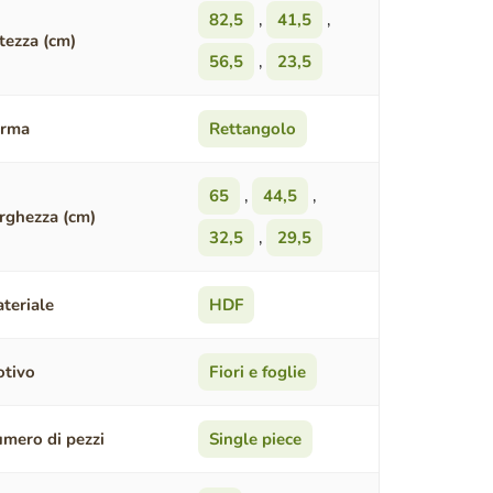
82,5
,
41,5
,
tezza (cm)
56,5
,
23,5
orma
Rettangolo
65
,
44,5
,
rghezza (cm)
32,5
,
29,5
teriale
HDF
tivo
Fiori e foglie
mero di pezzi
Single piece