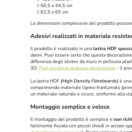
56,5 x 44,5 cm
82,5 x 65 cm
Le dimensioni complessive del prodotto posson
Adesivi realizzati in materiale resist
Il prodotto è realizzato in una
lastra HDF spes
danni. Puoi essere certo che questa decorazione 
differenza degli sticker da muro in pellicola plas
3D.
Puoi scegliere qualsiasi decorazione
– il pre
La lastra HDF
(High Density Fibreboards)
è una 
comprimendo materiale ligneo frantumato (princ
un materiale naturale e sicuro, conforme alla cl
Montaggio semplice e veloce
Il montaggio del prodotto è semplice e
non rich
facilmente fissata con piccoli chiodi in acciaio 