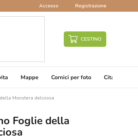
Accesso
Registrazione
CARRELLO
DELLA
SPESA
vita
Mappe
Cornici per foto
Citazioni da 
della Monstera deliciosa
no Foglie della
ciosa