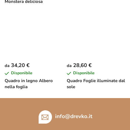
Monstera deliciosa
34,20 €
28,60 €
da
da
Disponibile
Disponibile
Quadro in legno Albero
Quadro Foglie illuminate dal
nella foglia
sole
P
i
è
info
@
drevko.it
d