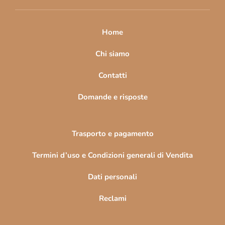
i
p
a
Home
g
i
Chi siamo
n
Contatti
a
Domande e risposte
Trasporto e pagamento
Termini d’uso e Condizioni generali di Vendita
Dati personali
Reclami