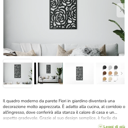
stelle.
Il quadro moderno da parete Fiori in giardino diventerà una
decorazione molto apprezzata. È adatto alla cucina, al corridoio o
all'ingresso, dove conferirà alla stanza il calore di casa e un
aspetto gradevole. Grazie al suo design semplice, è facile da
abbinare a mobili di stili diversi.
Leggi di più