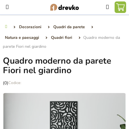
Vai
Ricerca
al
CA
contenuto
DE
Decorazioni
Quadri da parete
Casa
SP
Natura e paesaggi
Quadri fiori
Quadro moderno da
parete Fiori nel giardino
Quadro moderno da parete
Fiori nel giardino
La
(0)
valutazione
media
del
prodotto
è
0,0
su
5