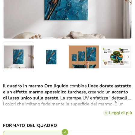
Il quadro in marmo Oro liquido
combina
linee dorate astratte
e un effetto marmo epossidico turchese
, creando un
accento
di lusso unico sulla parete
. La stampa UV enfatizza i dettagli e
i colori che imitano fedelmente la superficie del marmo. È un
accessorio moderno ed elegante
che dona luminosità,
Leggi di più
dinamismo e carattere stilistico all'ambiente.
La scelta ideale
per gli amanti del minimalismo e del lusso.
FORMATO DEL QUADRO