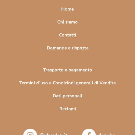
a
Home
g
i
Chi siamo
n
Contatti
a
Domande e risposte
Trasporto e pagamento
Termini d’uso e Condizioni generali di Vendita
Dati personali
Reclami