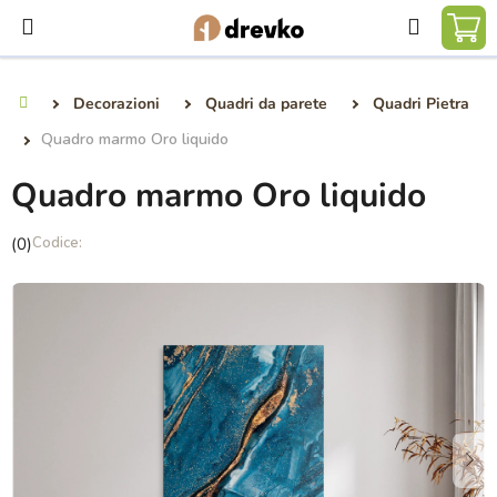
Vai
Ricerca
al
CA
contenuto
DE
Decorazioni
Quadri da parete
Quadri Pietra
Casa
SP
Quadro marmo Oro liquido
Quadro marmo Oro liquido
La
(0)
valutazione
media
del
prodotto
è
0,0
su
5
stelle.