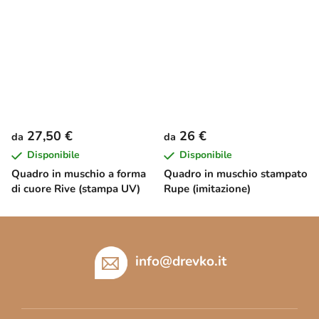
27,50 €
26 €
da
da
Disponibile
Disponibile
Quadro in muschio a forma
Quadro in muschio stampato
di cuore Rive (stampa UV)
Rupe (imitazione)
P
i
è
info
@
drevko.it
d
i
p