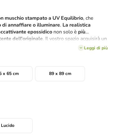
n muschio stampato a UV Equilibrio
, che
 di annaffiare o illuminare
.
La realistica
accattivante
epossidico
non solo è
più
tente dell'originale
. Il vostro spazio acquisirà un
on una
lunga durata e nessuna manutenzione
.
Leggi di più
deale per una casa o un ufficio moderno.
5 x 65 cm
89 x 89 cm
Lucido