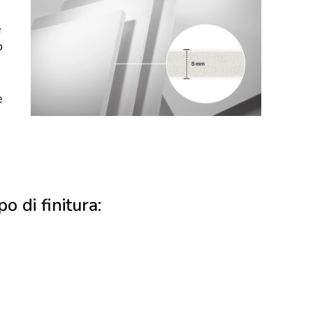
e
o
e
po di finitura: