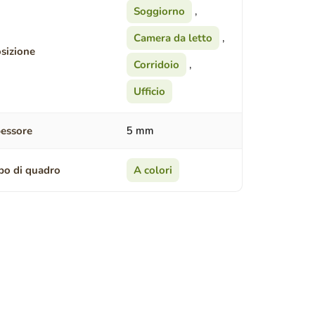
Soggiorno
,
Camera da letto
,
sizione
Corridoio
,
Ufficio
essore
5 mm
po di quadro
A colori