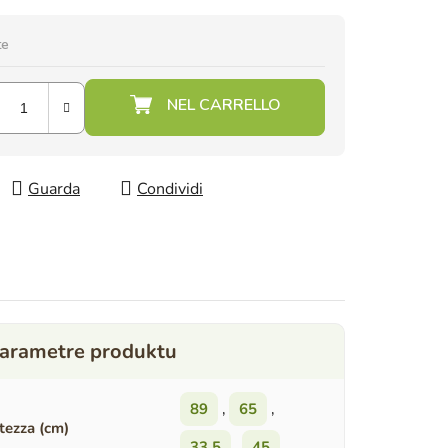
te
Guarda
Condividi
89
,
65
,
tezza (cm)
33,5
,
45