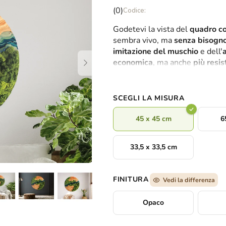
La
(0)
valutazione
Godetevi la vista del
quadro co
media
sembra vivo, ma
senza bisogno
del
imitazione del muschio
e dell'
prodotto
economica
, ma anche
più resis
è
elemento di design elegante c
0,0
Questo quadro è la soluzione i
su
5
SCEGLI LA MISURA
stelle.
45 x 45 cm
6
33,5 x 33,5 cm
FINITURA
Vedi la differenza
Opaco