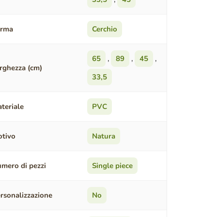
orma
Cerchio
65
,
89
,
45
,
rghezza (cm)
33,5
teriale
PVC
tivo
Natura
mero di pezzi
Single piece
rsonalizzazione
No