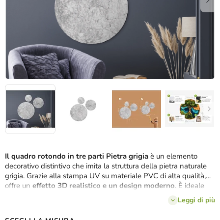
Il quadro rotondo in tre parti Pietra grigia
è un elemento
decorativo distintivo che imita la struttura della pietra naturale
grigia. Grazie alla stampa UV su materiale PVC di alta qualità,
offre un
effetto 3D realistico e un design moderno
. È ideale
per interni in cui si desidera creare
contrasto, eleganza e senso
Leggi di più
di solidità
. Resistente, senza manutenzione e visivamente
impressionante:
arte che dura nel tempo.