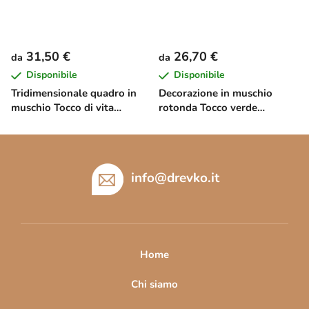
31,50 €
26,70 €
da
da
Disponibile
Disponibile
Tridimensionale quadro in
Decorazione in muschio
muschio Tocco di vita
rotonda Tocco verde
(imitazione)
(stampa UV)
P
i
è
info
@
drevko.it
d
i
p
a
Home
g
i
Chi siamo
n