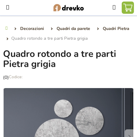
Vai
Ricerca
al
CA
contenuto
DE
Decorazioni
Quadri da parete
Quadri Pietra
Casa
SP
Quadro rotondo a tre parti Pietra grigia
Quadro rotondo a tre parti
Pietra grigia
La
(0)
valutazione
media
del
prodotto
è
0,0
su
5
stelle.