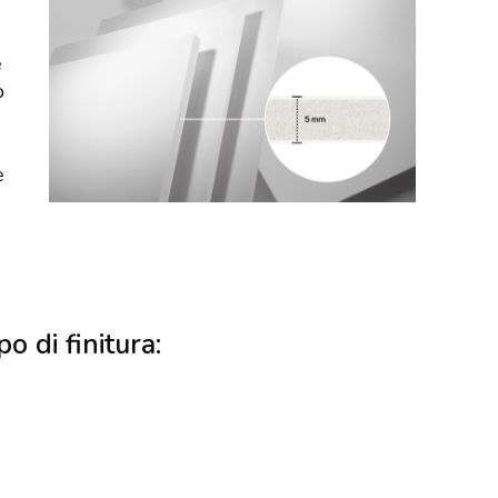
e
o
e
po di finitura: