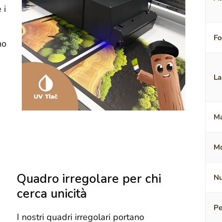
 i
F
no
La
Ma
Mo
Quadro irregolare per chi
Nu
cerca unicità
Pe
I nostri quadri irregolari portano