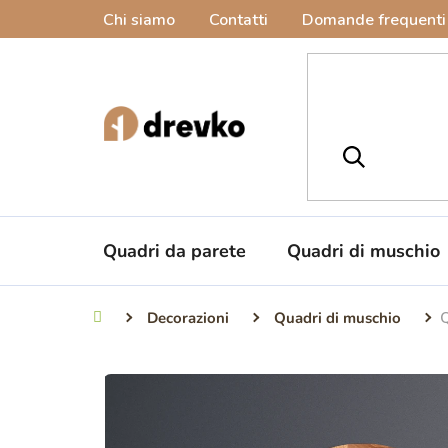
Vai
Chi siamo
Contatti
Domande frequenti
al
contenuto
Quadri da parete
Quadri di muschio
Decorazioni
Quadri di muschio
Q
Casa