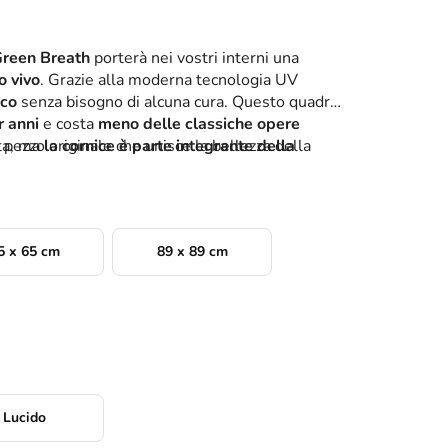
 Green Breath
porterà nei vostri interni una
o vivo
. Grazie alla moderna tecnologia UV
ico
senza bisogno di alcuna cura. Questo quadro
r anni
e costa
meno delle classiche opere
ata, ma
 pezzo originale che unisce la bellezza della
la cornice è parte integrante della
5 x 65 cm
89 x 89 cm
Lucido