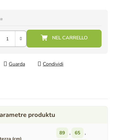
te
Guarda
Condividi
89
,
65
,
tezza (cm)