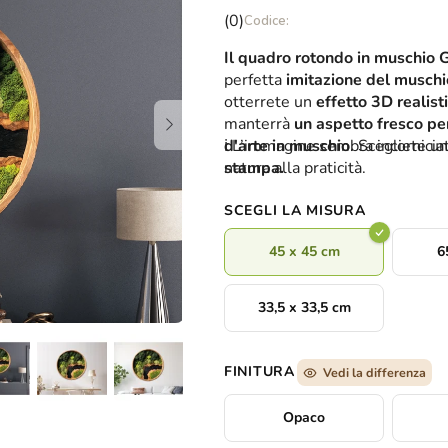
La
(0)
valutazione
Il quadro rotondo in muschio
media
perfetta
imitazione del muschi
del
otterrete un
effetto 3D realist
prodotto
manterrà
un aspetto fresco pe
è
d'arte in muschio
ℹ️ L’immagine sembra incornici
. Scegliete un
0,0
natura alla praticità.
stampa.
su
5
SCEGLI LA MISURA
stelle.
45 x 45 cm
6
33,5 x 33,5 cm
FINITURA
Vedi la differenza
Opaco