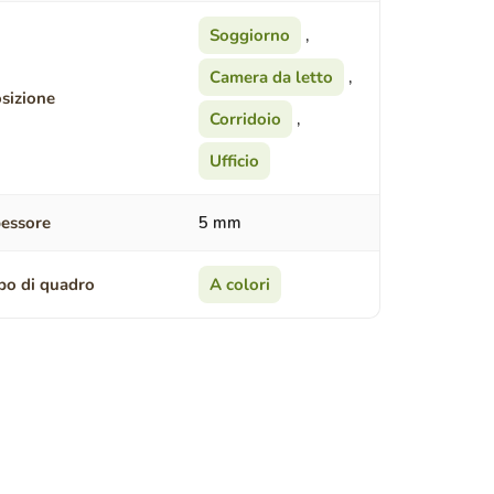
Soggiorno
,
Camera da letto
,
sizione
Corridoio
,
Ufficio
essore
5 mm
po di quadro
A colori