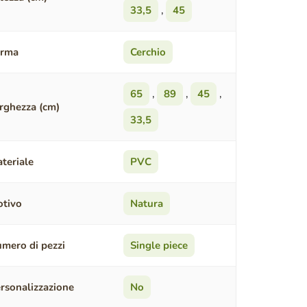
33,5
,
45
orma
Cerchio
65
,
89
,
45
,
rghezza (cm)
33,5
teriale
PVC
tivo
Natura
mero di pezzi
Single piece
rsonalizzazione
No