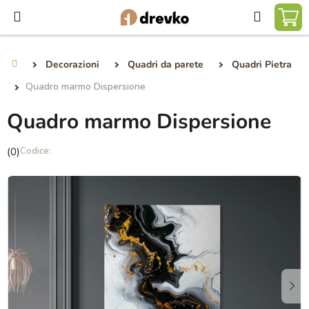
Vai
Ricerca
al
CA
contenuto
DE
Decorazioni
Quadri da parete
Quadri Pietra
Casa
SP
Quadro marmo Dispersione
Quadro marmo Dispersione
La
(0)
valutazione
media
del
prodotto
è
0,0
su
5
stelle.