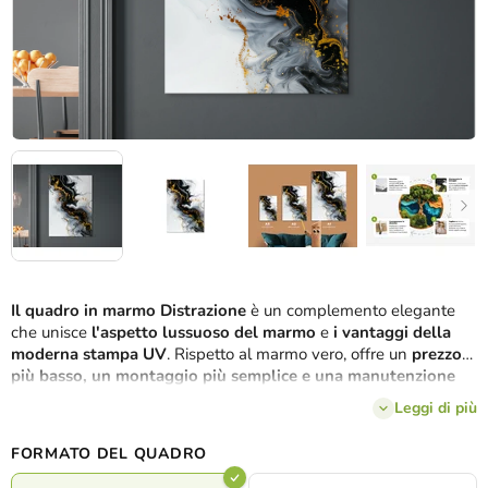
Il quadro in marmo Distrazione
è un complemento elegante
che unisce
l'aspetto lussuoso del marmo
e
i vantaggi della
moderna stampa UV
. Rispetto al marmo vero, offre un
prezzo
più basso, un montaggio più semplice e una manutenzione
pari a zero
, ma allo stesso tempo ha lo stesso
aspetto elegante
Leggi di più
e di alta qualità
. I toni del bianco e nero con dettagli dorati
creano un
effetto contrastante e moderno
che ravviva
FORMATO DEL QUADRO
qualsiasi interno. Concediti un
tocco di eleganza e bellezza
duratura
: un quadro che resiste al tempo e non passa mai di