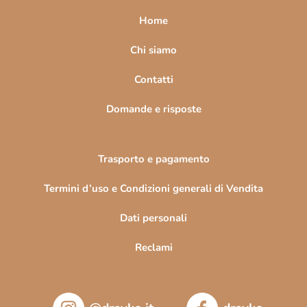
a
Home
g
i
Chi siamo
n
Contatti
a
Domande e risposte
Trasporto e pagamento
Termini d’uso e Condizioni generali di Vendita
Dati personali
Reclami