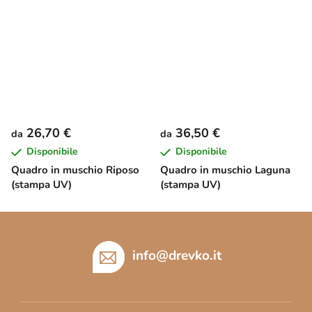
26,70 €
36,50 €
da
da
Disponibile
Disponibile
Quadro in muschio Riposo
Quadro in muschio Laguna
(stampa UV)
(stampa UV)
P
i
è
info
@
drevko.it
d
i
p