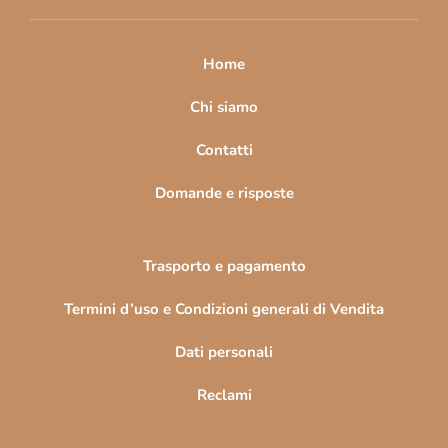
i
p
a
Home
g
i
Chi siamo
n
Contatti
a
Domande e risposte
Trasporto e pagamento
Termini d’uso e Condizioni generali di Vendita
Dati personali
Reclami