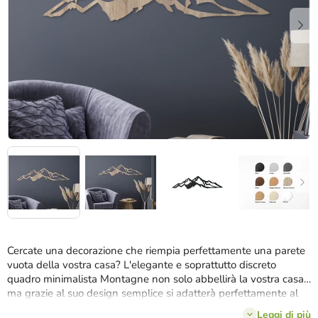
stelle.
Cercate una decorazione che riempia perfettamente una parete
vuota della vostra casa? L'elegante e soprattutto discreto
quadro minimalista Montagne non solo abbellirà la vostra casa,
ma grazie al suo design semplice si adatterà perfettamente al
vostro arredamento.
Leggi di più