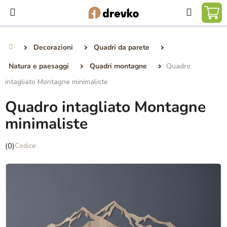
Vai
Ricerca
al
CA
contenuto
DE
Decorazioni
Quadri da parete
Casa
SP
Natura e paesaggi
Quadri montagne
Quadro
intagliato Montagne minimaliste
Quadro intagliato Montagne
minimaliste
La
(0)
valutazione
media
del
prodotto
è
0,0
su
5