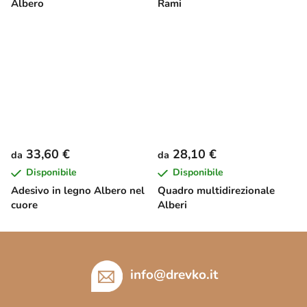
Albero
Rami
33,60 €
28,10 €
da
da
Disponibile
Disponibile
Adesivo in legno Albero nel
Quadro multidirezionale
cuore
Alberi
P
i
è
info
@
drevko.it
d