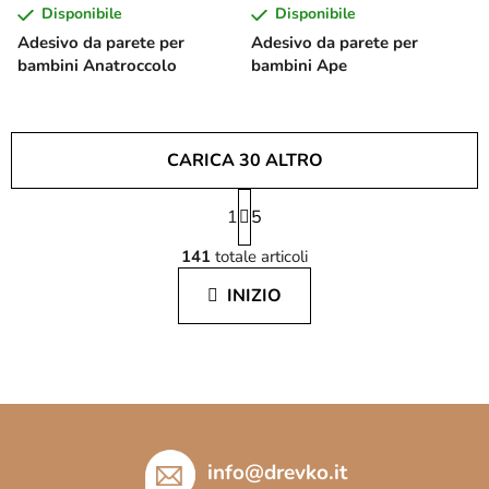
Disponibile
Disponibile
Adesivo da parete per
Adesivo da parete per
bambini Anatroccolo
bambini Ape
CARICA 30 ALTRO
P
1
a
5
C
g
141
totale articoli
i
o
n
n
INIZIO
a
t
z
r
i
o
o
l
n
l
e
P
i
i
d
è
info
@
drevko.it
e