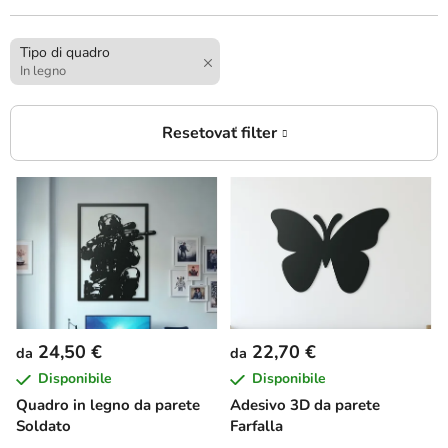
Tipo di quadro
In legno
E
l
e
n
c
o
d
24,50 €
22,70 €
da
da
e
Disponibile
Disponibile
i
Quadro in legno da parete
Adesivo 3D da parete
p
Soldato
Farfalla
r