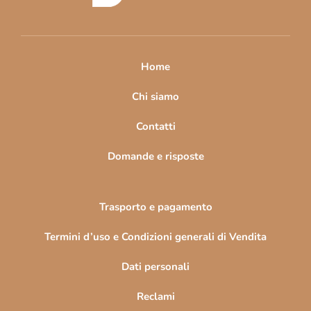
d
l
l
i
'
p
e
a
Home
l
g
e
i
Chi siamo
n
n
c
Contatti
o
a
Domande e risposte
Trasporto e pagamento
Termini d’uso e Condizioni generali di Vendita
Dati personali
Reclami