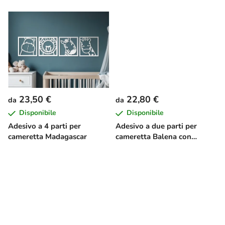
o
d
o
t
t
i
23,50 €
22,80 €
da
da
Disponibile
Disponibile
Adesivo a 4 parti per
Adesivo a due parti per
cameretta Madagascar
cameretta Balena con
cucciolo