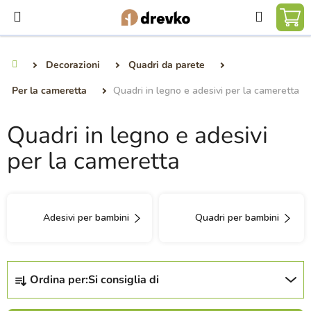
Vai
Ricerca
al
CA
contenuto
DE
Decorazioni
Quadri da parete
Casa
SP
Per la cameretta
Quadri in legno e adesivi per la cameretta
Quadri in legno e adesivi
per la cameretta
Adesivi per bambini
Quadri per bambini
O
Ordina per:
Si consiglia di
r
d