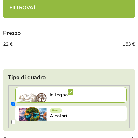
i
n
a
m
Prezzo
e
n
22
€
153
€
t
o
d
e
Tipo di quadro
i
p
r
o
d
o
t