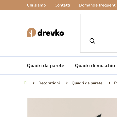
Vai
Chi siamo
Contatti
Domande frequenti
al
contenuto
Quadri da parete
Quadri di muschio
Decorazioni
Quadri da parete
P
Casa