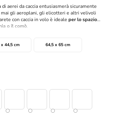
a di aerei da caccia entusiasmerà sicuramente
ai gli aeroplani, gli elicotteri e altri velivoli
rete con caccia in volo è ideale
per lo spazio
ania o il comò
.
 x 44,5 cm
64,5 x 65 cm