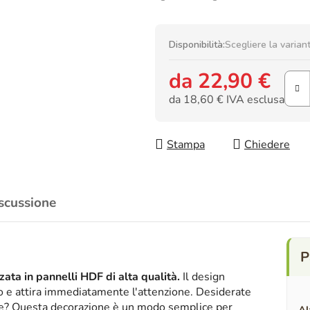
Disponibilità:
Scegliere la varian
da
22,90 €
da
18,60 €
IVA esclusa
Prezzo della misura:
Stampa
Chiedere
scussione
ata in pannelli HDF di alta qualità.
Il design
ico e attira immediatamente l'attenzione. Desiderate
nte? Questa decorazione è un modo semplice per