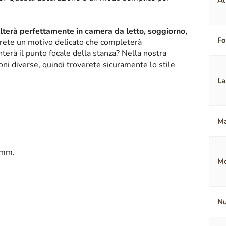
Al
alterà perfettamente in camera da letto, soggiorno,
F
erete un motivo delicato che completerà
terà il punto focale della stanza? Nella nostra
oni diverse, quindi troverete sicuramente lo stile
La
Ma
 mm.
Mo
Nu