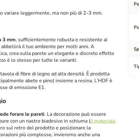
Pe
o variare leggermente, ma non più di 2-3 mm.
Po
sa 3 mm
, sufficientemente robusta e resistente ai
abbellirà il tuo ambiente per molti anni. A
Sp
tica, crea sulla parete un elegante e discreto effetto
zzo è lo stesso per tutte le varianti.
Ti
tavola di fibre di legno ad alta densità. È prodotta
ipalmente abete e pino) insieme a resina. L’HDF è
asse di emissione E1.
io
iede forare le pareti
. La decorazione può essere
oppure con un nastro biadesivo in schiuma (
il materiale
tro sul retro del prodotto e posizionare la
corazioni più complesse, invieremo anche una