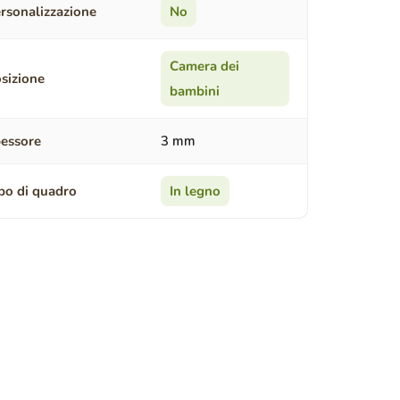
rsonalizzazione
No
Camera dei
sizione
bambini
essore
3 mm
po di quadro
In legno