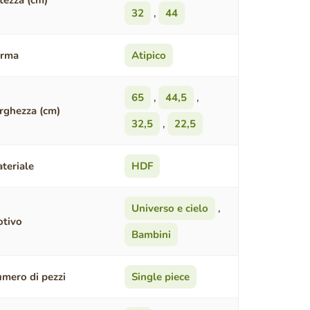
tezza (cm)
32
,
44
orma
Atipico
65
,
44,5
,
rghezza (cm)
32,5
,
22,5
teriale
HDF
Universo e cielo
,
tivo
Bambini
mero di pezzi
Single piece