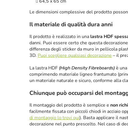
64,5 x 65 cm
Le dimensioni complessive del prodotto posson
Il materiale di qualità dura anni
Il prodotto è realizzato in una
lastra HDF spes
danni. Puoi essere certo che questa decorazione 
differenza degli sticker da muro in pellicola plas
3D.
Puoi scegliere qualsiasi decorazione
– il pre
La lastra HDF
(High Density Fibreboards)
è una 
comprimendo materiale ligneo frantumato (princ
un materiale naturale e sicuro, conforme alla cl
Chiunque può occuparsi del montagg
Il montaggio del prodotto è semplice e
non rich
facilmente fissata con piccoli chiodi in acciaio 
di montaggio lo trovi qui
). Basta applicare il nas
decorazione nel punto prescelto. Nel caso di de