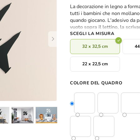
valutazione
La decorazione in legno a form
media
tutti i bambini che non mollano m
del
quando giocano. L'adesivo da pa
prodotto
vuoto sopra il lettino, la scriv
è
SCEGLI LA MISURA
0,0
su
32 x 32,5 cm
44
5
stelle.
22 x 22,5 cm
COLORE DEL QUADRO