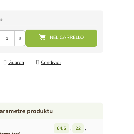
te
Guarda
Condividi
64,5
,
22
,