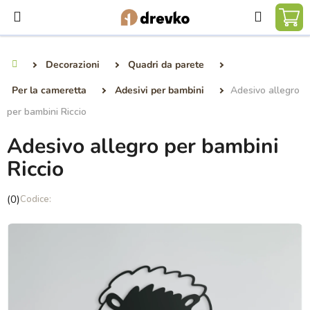
Vai
Ricerca
al
CA
contenuto
DE
Decorazioni
Quadri da parete
Casa
SP
Per la cameretta
Adesivi per bambini
Adesivo allegro
per bambini Riccio
Adesivo allegro per bambini
Riccio
La
(0)
valutazione
media
del
prodotto
è
0,0
su
5