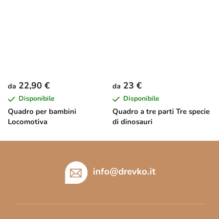
22,90 €
23 €
da
da
Disponibile
Disponibile
Quadro per bambini
Quadro a tre parti Tre specie
Locomotiva
di dinosauri
P
i
è
info
@
drevko.it
d
i
p