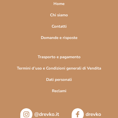
a
Home
g
i
Chi siamo
n
Contatti
a
Domande e risposte
Trasporto e pagamento
Termini d’uso e Condizioni generali di Vendita
Dati personali
Reclami
@drevko.it
drevko