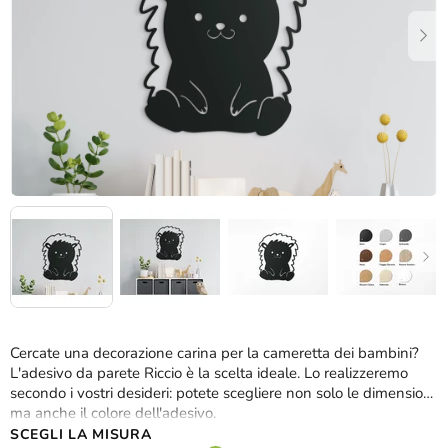
stelle.
Cercate una decorazione carina per la cameretta dei bambini?
L'adesivo da parete Riccio è la scelta ideale. Lo realizzeremo
secondo i vostri desideri: potete scegliere non solo le dimensioni,
ma anche il colore dell'adesivo.
SCEGLI LA MISURA