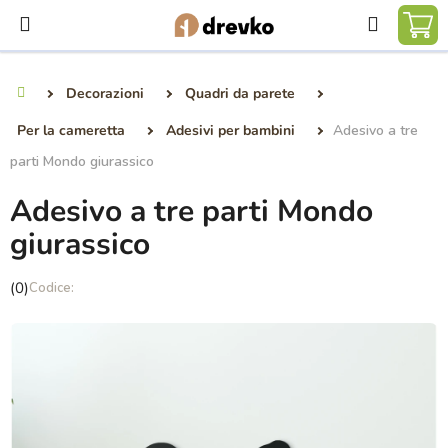
Vai
Ricerca
al
CA
contenuto
DE
Decorazioni
Quadri da parete
Casa
SP
Per la cameretta
Adesivi per bambini
Adesivo a tre
parti Mondo giurassico
Adesivo a tre parti Mondo
giurassico
La
(0)
valutazione
media
del
prodotto
è
0,0
su
5