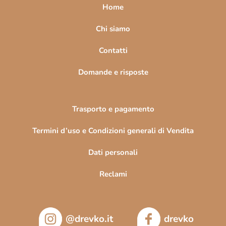
a
Home
g
i
Chi siamo
n
Contatti
a
Domande e risposte
Trasporto e pagamento
Termini d’uso e Condizioni generali di Vendita
Dati personali
Reclami
@drevko.it
drevko