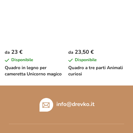
23 €
23,50 €
da
da
Disponibile
Disponibile
Quadro in legno per
Quadro a tre parti Animali
cameretta Unicorno magico
curiosi
P
i
è
info
@
drevko.it
d
i
p