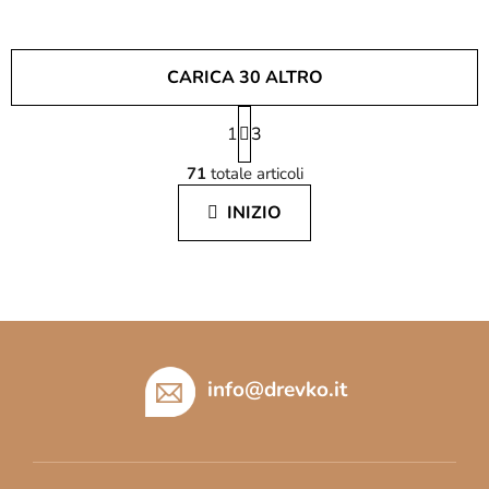
CARICA 30 ALTRO
P
1
a
3
C
g
71
totale articoli
i
o
n
n
INIZIO
a
t
z
r
i
o
o
l
n
l
e
P
i
i
d
è
info
@
drevko.it
e
d
l
l
i
'
p