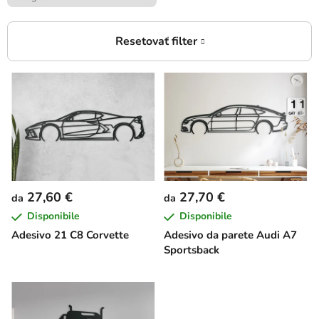
E
l
e
n
c
o
d
27,60 €
27,70 €
da
da
e
Disponibile
Disponibile
i
Adesivo 21 C8 Corvette
Adesivo da parete Audi A7
p
Sportsback
r
o
d
o