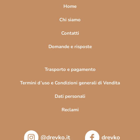
e
a
Home
l
g
e
i
Chi siamo
n
n
c
Contatti
o
a
Domande e risposte
Trasporto e pagamento
Termini d’uso e Condizioni generali di Vendita
Dati personali
Reclami
@drevko.it
drevko