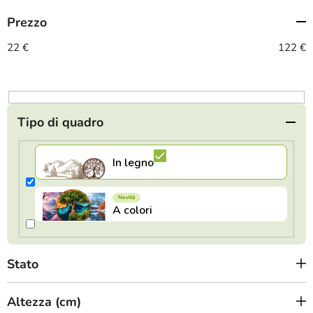
m
Prezzo
e
n
22
€
122
€
t
o
d
e
Tipo di quadro
i
p
r
o
d
o
t
Stato
t
i
Altezza (cm)