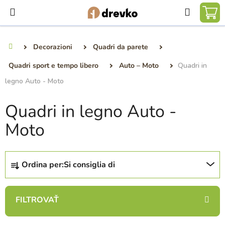
Vai
Ricerca
al
CA
contenuto
DE
Decorazioni
Quadri da parete
Casa
SP
Quadri sport e tempo libero
Auto – Moto
Quadri in
legno Auto - Moto
Quadri in legno Auto -
Moto
O
Ordina per:
Si consiglia di
r
d
i
n
a