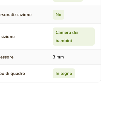
rsonalizzazione
No
Camera dei
sizione
bambini
essore
3 mm
po di quadro
In legno