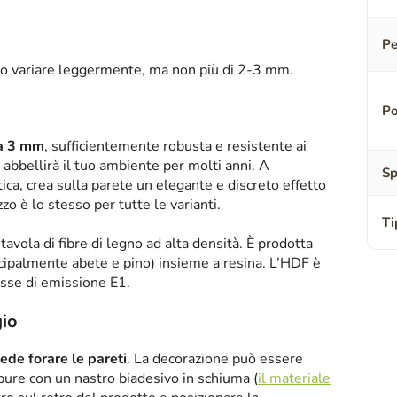
Pe
o variare leggermente, ma non più di 2-3 mm.
Po
sa 3 mm
, sufficientemente robusta e resistente ai
abbellirà il tuo ambiente per molti anni. A
Sp
tica, crea sulla parete un elegante e discreto effetto
zzo è lo stesso per tutte le varianti.
Ti
tavola di fibre di legno ad alta densità. È prodotta
ipalmente abete e pino) insieme a resina. L’HDF è
asse di emissione E1.
io
iede forare le pareti
. La decorazione può essere
oppure con un nastro biadesivo in schiuma (
il materiale