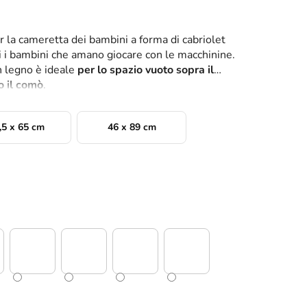
r la cameretta dei bambini a forma di cabriolet
 i bambini che amano giocare con le macchinine.
n legno è ideale
per lo spazio vuoto sopra il
o il comò
.
,5 x 65 cm
46 x 89 cm