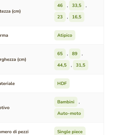
46
,
33,5
,
tezza (cm)
23
,
16,5
orma
Atipico
65
,
89
,
rghezza (cm)
44,5
,
31,5
teriale
HDF
Bambini
,
tivo
Auto-moto
mero di pezzi
Single piece