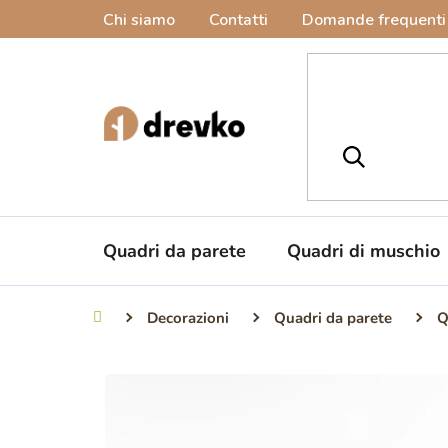
Vai
Chi siamo
Contatti
Domande frequenti
al
contenuto
Quadri da parete
Quadri di muschio
Decorazioni
Quadri da parete
Q
Casa