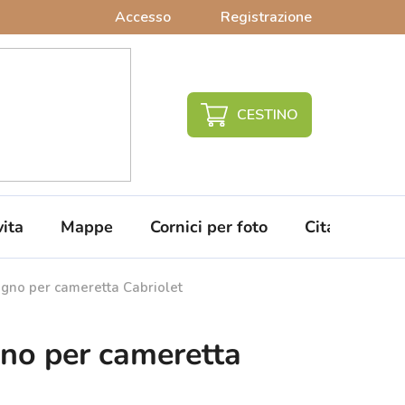
Accesso
Registrazione
CARRELLO
DELLA
SPESA
vita
Mappe
Cornici per foto
Citazioni da 
egno per cameretta Cabriolet
gno per cameretta