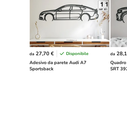
27,70 €
28,1
Disponibile
da
da
Adesivo da parete Audi A7
Quadro
Sportsback
SRT 39