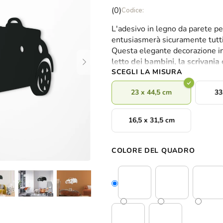
La
(0)
valutazione
L'adesivo in legno da parete pe
media
entusiasmerà sicuramente tutti
del
Questa elegante decorazione i
prodotto
letto dei bambini, la scrivania 
è
SCEGLI LA MISURA
0,0
su
23 x 44,5 cm
33
5
stelle.
16,5 x 31,5 cm
COLORE DEL QUADRO