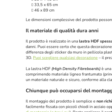
33,5 x 65 cm
46 x 89 cm
Le dimensioni complessive del prodotto posson
Il materiale di qualità dura anni
Il prodotto è realizzato in una
lastra HDF spes
danni. Puoi essere certo che questa decorazione 
differenza degli sticker da muro in pellicola plas
3D.
Puoi scegliere qualsiasi decorazione
– il pre
La lastra HDF
(High Density Fibreboards)
è una 
comprimendo materiale ligneo frantumato (princ
un materiale naturale e sicuro, conforme alla cl
Chiunque può occuparsi del montagg
Il montaggio del prodotto è semplice e
non rich
facilmente fissata con piccoli chiodi in acciaio 