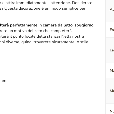
ico e attira immediatamente l'attenzione. Desiderate
nte? Questa decorazione è un modo semplice per
Al
alterà perfettamente in camera da letto, soggiorno,
F
erete un motivo delicato che completerà
terà il punto focale della stanza? Nella nostra
oni diverse, quindi troverete sicuramente lo stile
La
Ma
 mm.
Mo
Nu