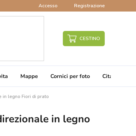
Accesso
Registrazione
CARRELLO
DELLA
SPESA
vita
Mappe
Cornici per foto
Citazioni da 
in legno Fiori di prato
irezionale in legno