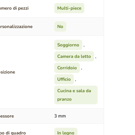
mero di pezzi
Multi-piece
rsonalizzazione
No
Soggiorno
,
Camera da letto
,
Corridoio
,
sizione
Ufficio
,
Cucina e sala da
pranzo
essore
3 mm
po di quadro
In legno