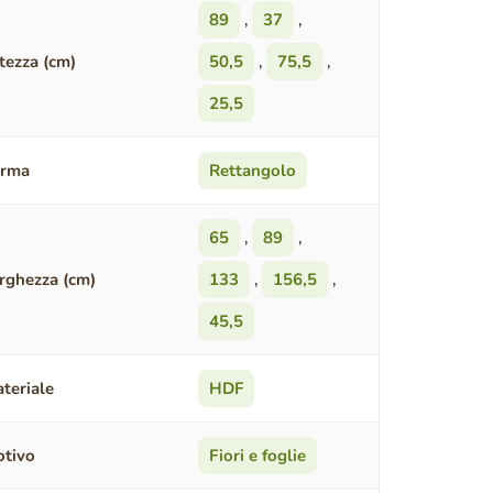
89
,
37
,
tezza (cm)
50,5
,
75,5
,
25,5
orma
Rettangolo
65
,
89
,
rghezza (cm)
133
,
156,5
,
45,5
teriale
HDF
tivo
Fiori e foglie