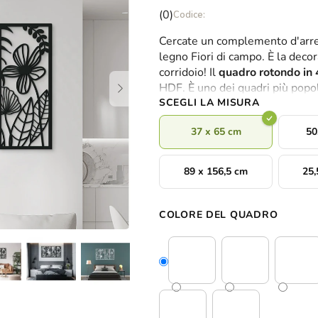
La
(0)
valutazione
Cercate un complemento d'arre
media
legno Fiori di campo. È la decora
del
corridoio! Il
quadro rotondo in 4
prodotto
HDF. È uno dei quadri più popola
è
SCEGLI LA MISURA
0,0
su
37 x 65 cm
50
5
stelle.
89 x 156,5 cm
25,
COLORE DEL QUADRO