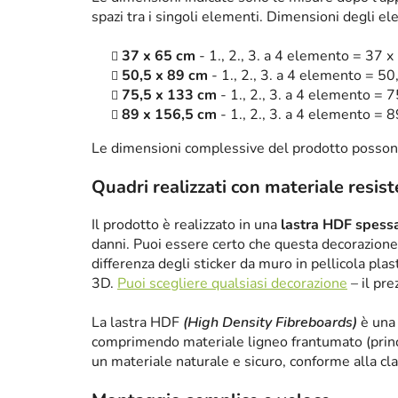
spazi tra i singoli elementi. Dimensioni degli el
37 x 65 cm
- 1., 2., 3. a 4 elemento = 37 x
50,5 x 89 cm
- 1., 2., 3. a 4 elemento = 50
75,5 x 133 cm
- 1., 2., 3. a 4 elemento = 
89 x 156,5 cm
- 1., 2., 3. a 4 elemento = 
Le dimensioni complessive del prodotto posson
Quadri realizzati con materiale resis
Il prodotto è realizzato in una
lastra HDF spes
danni. Puoi essere certo che questa decorazione 
differenza degli sticker da muro in pellicola plas
3D.
Puoi scegliere qualsiasi decorazione
– il pre
La lastra HDF
(High Density Fibreboards)
è una 
comprimendo materiale ligneo frantumato (princ
un materiale naturale e sicuro, conforme alla cl