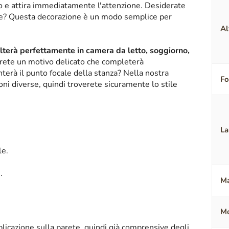
ico e attira immediatamente l'attenzione. Desiderate
nte? Questa decorazione è un modo semplice per
Al
alterà perfettamente in camera da letto, soggiorno,
erete un motivo delicato che completerà
terà il punto focale della stanza? Nella nostra
F
oni diverse, quindi troverete sicuramente lo stile
La
le.
i.
Ma
Mo
licazione sulla parete, quindi già comprensive degli