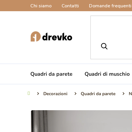
Vai
Chi siamo
Contatti
Domande frequenti
al
contenuto
Quadri da parete
Quadri di muschio
Decorazioni
Quadri da parete
N
Casa