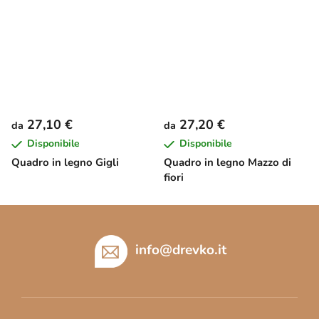
27,10 €
27,20 €
da
da
Disponibile
Disponibile
Quadro in legno Gigli
Quadro in legno Mazzo di
fiori
P
i
è
info
@
drevko.it
d
i
p