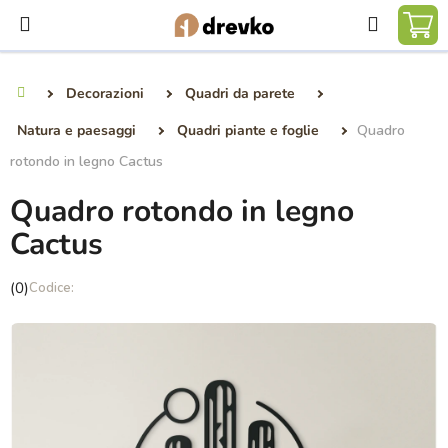
Vai
Ricerca
al
CA
contenuto
DE
Decorazioni
Quadri da parete
Casa
SP
Natura e paesaggi
Quadri piante e foglie
Quadro
rotondo in legno Cactus
Quadro rotondo in legno
Cactus
La
(0)
valutazione
media
del
prodotto
è
0,0
su
5