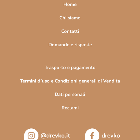
a
Home
g
i
Chi siamo
n
Contatti
a
Domande e risposte
Trasporto e pagamento
Termini d’uso e Condizioni generali di Vendita
Dati personali
Reclami
@drevko.it
drevko