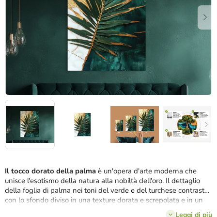
stelle.
Il tocco dorato della palma
è un'opera d'arte moderna che
unisce l'esotismo della natura alla nobiltà dell'oro. Il dettaglio
della foglia di palma nei toni del verde e del turchese contrasta
con lo sfondo diviso in una texture dorata e screpolata e in un
verde marmo intenso. Adatto a interni eleganti, dove risalta il
Leggi di più