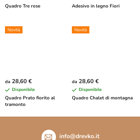
Quadro Tre rose
Adesivo in legno Fiori
Novità
Novità
28,60 €
28,60 €
da
da
Disponibile
Disponibile
Quadro Prato fiorito al
Quadro Chalet di montagna
tramonto
P
i
è
info
@
drevko.it