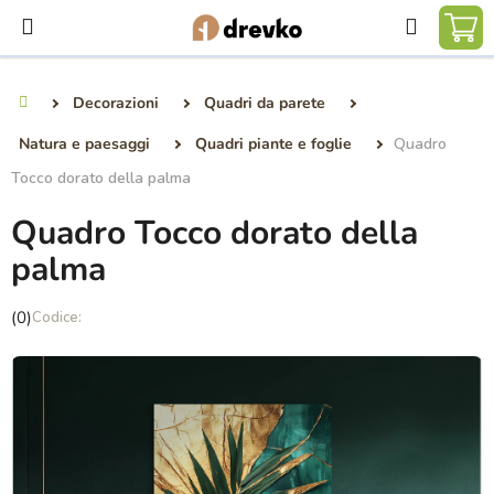
Vai
Ricerca
al
CA
contenuto
DE
Decorazioni
Quadri da parete
Casa
SP
Natura e paesaggi
Quadri piante e foglie
Quadro
Tocco dorato della palma
Quadro Tocco dorato della
palma
La
(0)
valutazione
media
del
prodotto
è
0,0
su
5