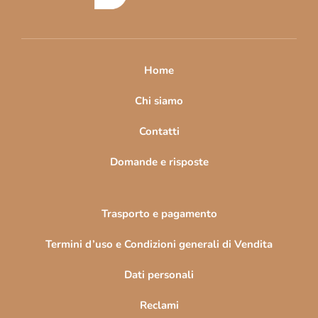
d
i
p
a
Home
g
i
Chi siamo
n
Contatti
a
Domande e risposte
Trasporto e pagamento
Termini d’uso e Condizioni generali di Vendita
Dati personali
Reclami